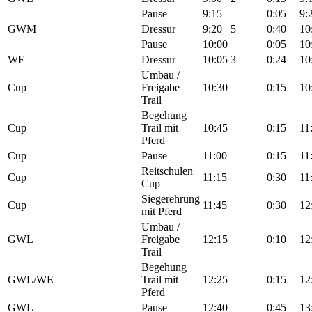
Pause
9:15
0:05
9:
GWM
Dressur
9:20
5
0:40
10
Pause
10:00
0:05
10
WE
Dressur
10:05
3
0:24
10
Umbau /
Cup
Freigabe
10:30
0:15
10
Trail
Begehung
Cup
Trail mit
10:45
0:15
11
Pferd
Cup
Pause
11:00
0:15
11
Reitschulen
Cup
11:15
0:30
11
Cup
Siegerehrung
Cup
11:45
0:30
12
mit Pferd
Umbau /
GWL
Freigabe
12:15
0:10
12
Trail
Begehung
GWL/WE
Trail mit
12:25
0:15
12
Pferd
GWL
Pause
12:40
0:45
13