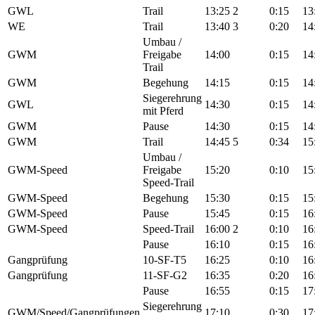
GWL
Trail
13:25
2
0:15
13
WE
Trail
13:40
3
0:20
14
Umbau /
GWM
Freigabe
14:00
0:15
14
Trail
GWM
Begehung
14:15
0:15
14
Siegerehrung
GWL
14:30
0:15
14
mit Pferd
GWM
Pause
14:30
0:15
14
GWM
Trail
14:45
5
0:34
15
Umbau /
GWM-Speed
Freigabe
15:20
0:10
15
Speed-Trail
GWM-Speed
Begehung
15:30
0:15
15
GWM-Speed
Pause
15:45
0:15
16
GWM-Speed
Speed-Trail
16:00
2
0:10
16
Pause
16:10
0:15
16
Gangprüfung
10-SF-T5
16:25
0:10
16
Gangprüfung
11-SF-G2
16:35
0:20
16
Pause
16:55
0:15
17
Siegerehrung
GWM/Speed/Gangprüfungen
17:10
0:30
17