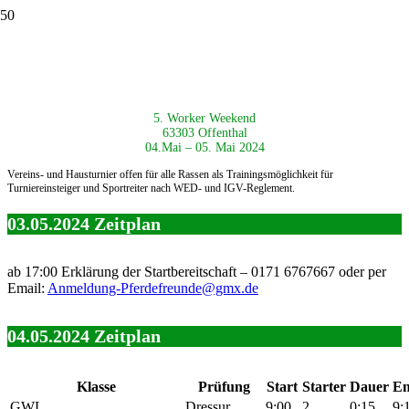
5. Worker Weekend
63303 Offenthal
04.Mai – 05. Mai 2024
Vereins- und Hausturnier offen für alle Rassen als
Trainingsmöglichkeit für
Turniereinsteiger und Sportreiter nach
WED- und IGV-Reglement.
03.05.2024 Zeitplan
ab 17:00 Erklärung der Startbereitschaft – 0171 6767667 oder per
Email:
Anmeldung-Pferdefreunde@gmx.de
04.05.2024
Zeitplan
Klasse
Prüfung
Start
Starter
Dauer
En
GWL
Dressur
9:00
2
0:15
9: