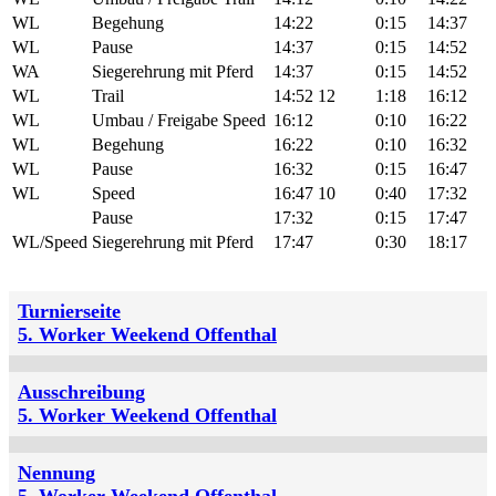
WL
Begehung
14:22
0:15
14:37
WL
Pause
14:37
0:15
14:52
WA
Siegerehrung mit Pferd
14:37
0:15
14:52
WL
Trail
14:52
12
1:18
16:12
WL
Umbau / Freigabe Speed
16:12
0:10
16:22
WL
Begehung
16:22
0:10
16:32
WL
Pause
16:32
0:15
16:47
WL
Speed
16:47
10
0:40
17:32
Pause
17:32
0:15
17:47
WL/Speed
Siegerehrung mit Pferd
17:47
0:30
18:17
Turnierseite
5. Worker Weekend Offenthal
Ausschreibung
5. Worker Weekend Offenthal
Nennung
5. Worker Weekend Offenthal