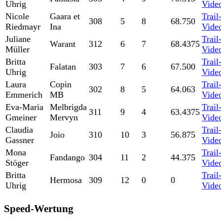
Uhrig
Vide
Nicole
Gaara et
Trail
308
5
8
68.750
Riedmayr
Ina
Vide
Juliane
Trail
Warant
312
6
7
68.4375
Müller
Vide
Britta
Trail
Falatan
303
7
6
67.500
Uhrig
Vide
Laura
Copin
Trail
302
8
5
64.063
Emmerich
MB
Vide
Eva-Maria
Melbrigda
Trail
311
9
4
63.4375
Gmeiner
Mervyn
Vide
Claudia
Trail
Joio
310
10
3
56.875
Gassner
Vide
Mona
Trail
Fandango
304
11
2
44.375
Stöger
Vide
Britta
Trail
Hermosa
309
12
0
0
Uhrig
Vide
Speed-Wertung