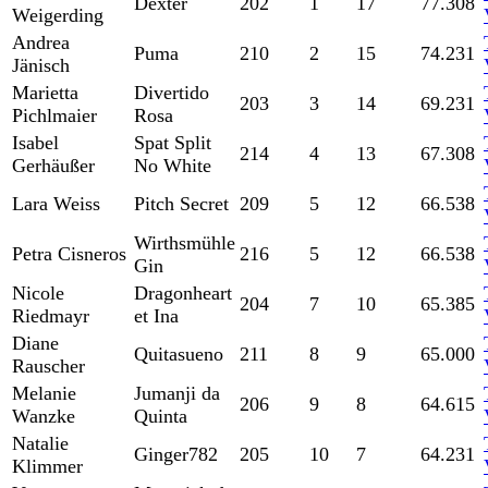
Dexter
202
1
17
77.308
Weigerding
Andrea
Puma
210
2
15
74.231
Jänisch
Marietta
Divertido
203
3
14
69.231
Pichlmaier
Rosa
Isabel
Spat Split
214
4
13
67.308
Gerhäußer
No White
Lara Weiss
Pitch Secret
209
5
12
66.538
Wirthsmühle
Petra Cisneros
216
5
12
66.538
Gin
Nicole
Dragonheart
204
7
10
65.385
Riedmayr
et Ina
Diane
Quitasueno
211
8
9
65.000
Rauscher
Melanie
Jumanji da
206
9
8
64.615
Wanzke
Quinta
Natalie
Ginger782
205
10
7
64.231
Klimmer