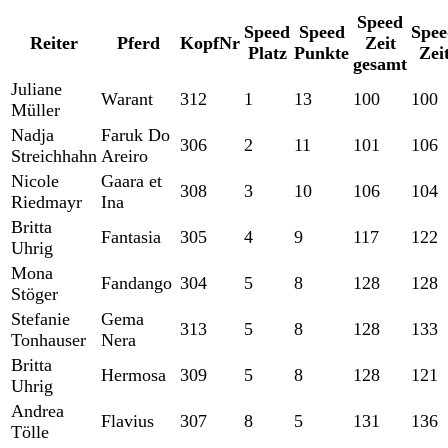
Speed
Speed
Speed
Spee
Reiter
Pferd
KopfNr
Zeit
Platz
Punkte
Zei
gesamt
Juliane
Warant
312
1
13
100
100
Müller
Nadja
Faruk Do
306
2
11
101
106
Streichhahn
Areiro
Nicole
Gaara et
308
3
10
106
104
Riedmayr
Ina
Britta
Fantasia
305
4
9
117
122
Uhrig
Mona
Fandango
304
5
8
128
128
Stöger
Stefanie
Gema
313
5
8
128
133
Tonhauser
Nera
Britta
Hermosa
309
5
8
128
121
Uhrig
Andrea
Flavius
307
8
5
131
136
Tölle