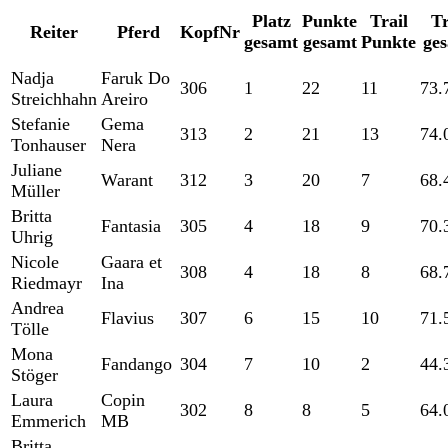
Platz
Punkte
Trail
Tr
Reiter
Pferd
KopfNr
gesamt
gesamt
Punkte
ge
Nadja
Faruk Do
306
1
22
11
73.
Streichhahn
Areiro
Stefanie
Gema
313
2
21
13
74.
Tonhauser
Nera
Juliane
Warant
312
3
20
7
68.
Müller
Britta
Fantasia
305
4
18
9
70.
Uhrig
Nicole
Gaara et
308
4
18
8
68.
Riedmayr
Ina
Andrea
Flavius
307
6
15
10
71.
Tölle
Mona
Fandango
304
7
10
2
44.
Stöger
Laura
Copin
302
8
8
5
64.
Emmerich
MB
Britta