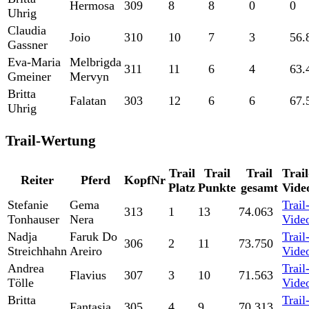
Hermosa
309
8
8
0
0
Uhrig
Claudia
Joio
310
10
7
3
56.
Gassner
Eva-Maria
Melbrigda
311
11
6
4
63.
Gmeiner
Mervyn
Britta
Falatan
303
12
6
6
67.
Uhrig
Trail-Wertung
Trail
Trail
Trail
Trail
Reiter
Pferd
KopfNr
Platz
Punkte
gesamt
Vide
Stefanie
Gema
Trail
313
1
13
74.063
Tonhauser
Nera
Vide
Nadja
Faruk Do
Trail
306
2
11
73.750
Streichhahn
Areiro
Vide
Andrea
Trail
Flavius
307
3
10
71.563
Tölle
Vide
Britta
Trail
Fantasia
305
4
9
70.313