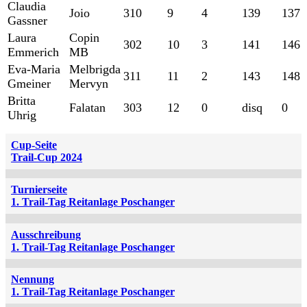
Claudia
Joio
310
9
4
139
137
Gassner
Laura
Copin
302
10
3
141
146
Emmerich
MB
Eva-Maria
Melbrigda
311
11
2
143
148
Gmeiner
Mervyn
Britta
Falatan
303
12
0
disq
0
Uhrig
Cup-Seite
Trail-Cup 2024
Turnierseite
1. Trail-Tag Reitanlage Poschanger
Ausschreibung
1. Trail-Tag Reitanlage Poschanger
Nennung
1. Trail-Tag Reitanlage Poschanger