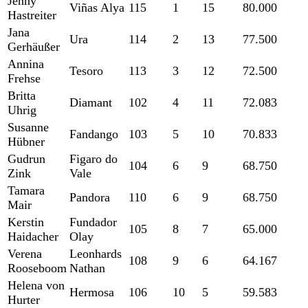
Jenny
Viñas Alya
115
1
15
80.000
Hastreiter
Jana
Ura
114
2
13
77.500
Gerhäußer
Annina
Tesoro
113
3
12
72.500
Frehse
Britta
Diamant
102
4
11
72.083
Uhrig
Susanne
Fandango
103
5
10
70.833
Hübner
Gudrun
Figaro do
104
6
9
68.750
Zink
Vale
Tamara
Pandora
110
6
9
68.750
Mair
Kerstin
Fundador
105
8
7
65.000
Haidacher
Olay
Verena
Leonhards
108
9
6
64.167
Rooseboom
Nathan
Helena von
Hermosa
106
10
5
59.583
Hurter