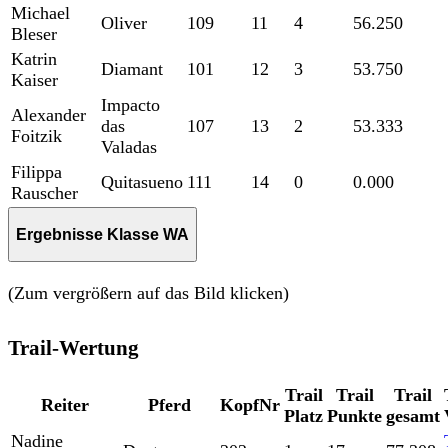
Michael
Oliver
109
11
4
56.250
Bleser
Katrin
Diamant
101
12
3
53.750
Kaiser
Impacto
Alexander
das
107
13
2
53.333
Foitzik
Valadas
Filippa
Quitasueno
111
14
0
0.000
Rauscher
Ergebnisse Klasse WA
(Zum vergrößern auf das Bild klicken)
Trail-Wertung
Trail
Trail
Trail
Reiter
Pferd
KopfNr
Platz
Punkte
gesamt
Nadine