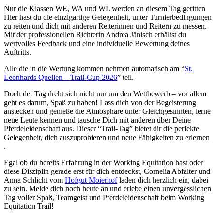
Nur die Klassen WE, WA und WL werden an diesem Tag geritten
Hier hast du die einzigartige Gelegenheit, unter Turnierbedingungen
zu reiten und dich mit anderen Reiterinnen und Reitern zu messen.
Mit der professionellen Richterin Andrea Jänisch erhältst du
wertvolles Feedback und eine individuelle Bewertung deines
Auftritts.
Alle die in die Wertung kommen nehmen automatisch am “
St.
Leonhards Quellen – Trail-Cup 2026
” teil.
Doch der Tag dreht sich nicht nur um den Wettbewerb – vor allem
geht es darum, Spaß zu haben! Lass dich von der Begeisterung
anstecken und genieße die Atmosphäre unter Gleichgesinnten, lerne
neue Leute kennen und tausche Dich mit anderen über Deine
Pferdeleidenschaft aus. Dieser “Trail-Tag” bietet dir die perfekte
Gelegenheit, dich auszuprobieren und neue Fähigkeiten zu erlernen
.
Egal ob du bereits Erfahrung in der Working Equitation hast oder
diese Disziplin gerade erst für dich entdeckst, Cornelia Abfalter und
Anna Schlicht vom
Hofgut Moierhof
laden dich herzlich ein, dabei
zu sein. Melde dich noch heute an und erlebe einen unvergesslichen
Tag voller Spaß, Teamgeist und Pferdeleidenschaft beim Working
Equitation Trail!