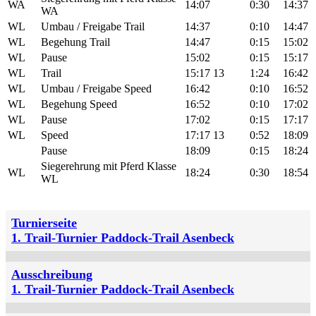
WA
14:07
0:30
14:37
WA
WL
Umbau / Freigabe Trail
14:37
0:10
14:47
WL
Begehung Trail
14:47
0:15
15:02
WL
Pause
15:02
0:15
15:17
WL
Trail
15:17
13
1:24
16:42
WL
Umbau / Freigabe Speed
16:42
0:10
16:52
WL
Begehung Speed
16:52
0:10
17:02
WL
Pause
17:02
0:15
17:17
WL
Speed
17:17
13
0:52
18:09
Pause
18:09
0:15
18:24
Siegerehrung mit Pferd Klasse
WL
18:24
0:30
18:54
WL
Turnierseite
1. Trail-Turnier Paddock-Trail Asenbeck
Ausschreibung
1. Trail-Turnier Paddock-Trail Asenbeck