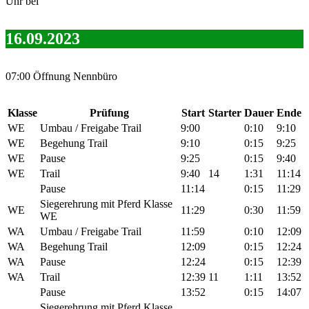
Uhr bei
16.09.2023
07:00 Öffnung Nennbüro
Klasse
Prüfung
Start
Starter
Dauer
Ende
WE
Umbau / Freigabe Trail
9:00
0:10
9:10
WE
Begehung Trail
9:10
0:15
9:25
WE
Pause
9:25
0:15
9:40
WE
Trail
9:40
14
1:31
11:14
Pause
11:14
0:15
11:29
Siegerehrung mit Pferd Klasse
WE
11:29
0:30
11:59
WE
WA
Umbau / Freigabe Trail
11:59
0:10
12:09
WA
Begehung Trail
12:09
0:15
12:24
WA
Pause
12:24
0:15
12:39
WA
Trail
12:39
11
1:11
13:52
Pause
13:52
0:15
14:07
Siegerehrung mit Pferd Klasse