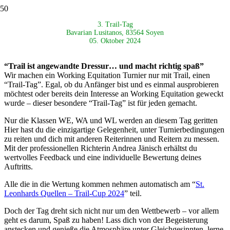
3. Trail-Tag
Bavarian Lusitanos, 83564 Soyen
05. Oktober 2024
“Trail ist angewandte Dressur… und macht richtig spaß”
Wir machen ein Working Equitation Turnier nur mit Trail, einen
“Trail-Tag”. Egal, ob du Anfänger bist und es einmal ausprobieren
möchtest oder bereits dein Interesse an Working Equitation geweckt
wurde – dieser besondere “Trail-Tag” ist für jeden gemacht.
Nur die Klassen WE, WA und WL werden an diesem Tag geritten
Hier hast du die einzigartige Gelegenheit, unter Turnierbedingungen
zu reiten und dich mit anderen Reiterinnen und Reitern zu messen.
Mit der professionellen Richterin Andrea Jänisch erhältst du
wertvolles Feedback und eine individuelle Bewertung deines
Auftritts.
Alle die in die Wertung kommen nehmen automatisch am “
St.
Leonhards Quellen – Trail-Cup 2024
” teil.
Doch der Tag dreht sich nicht nur um den Wettbewerb – vor allem
geht es darum, Spaß zu haben! Lass dich von der Begeisterung
anstecken und genieße die Atmosphäre unter Gleichgesinnten, lerne