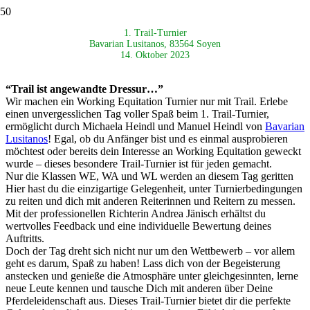
1. Trail-Turnier
Bavarian Lusitanos, 83564 Soyen
14. Oktober 2023
“Trail ist angewandte Dressur…”
Wir machen ein Working Equitation Turnier nur mit Trail. Erlebe
einen unvergesslichen Tag voller Spaß beim 1. Trail-Turnier,
ermöglicht durch Michaela Heindl und Manuel Heindl von
Bavarian
Lusitanos
! Egal, ob du Anfänger bist und es einmal ausprobieren
möchtest oder bereits dein Interesse an Working Equitation geweckt
wurde – dieses besondere Trail-Turnier ist für jeden gemacht.
Nur die Klassen WE, WA und WL werden an diesem Tag geritten
Hier hast du die einzigartige Gelegenheit, unter Turnierbedingungen
zu reiten und dich mit anderen Reiterinnen und Reitern zu messen.
Mit der professionellen Richterin Andrea Jänisch erhältst du
wertvolles Feedback und eine individuelle Bewertung deines
Auftritts.
Doch der Tag dreht sich nicht nur um den Wettbewerb – vor allem
geht es darum, Spaß zu haben! Lass dich von der Begeisterung
anstecken und genieße die Atmosphäre unter gleichgesinnten, lerne
neue Leute kennen und tausche Dich mit anderen über Deine
Pferdeleidenschaft aus. Dieses Trail-Turnier bietet dir die perfekte