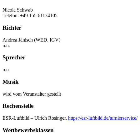
Nicola Schwab
Telefon: +49 155 61174105
Richter
Andrea Jänisch (WED, IGV)
n.n.
Sprecher
n.n
Musik
wird vom Veranstalter gestellt
Rechenstelle
ESR-Luftbild – Ulrich Rosinger,
https://esr-luftbild.de/turnierservice/
Wettbewerbsklassen