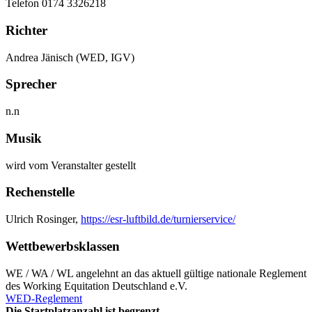
Telefon 0174 3326218
Richter
Andrea Jänisch (WED, IGV)
Sprecher
n.n
Musik
wird vom Veranstalter gestellt
Rechenstelle
Ulrich Rosinger,
https://esr-luftbild.de/turnierservice/
Wettbewerbsklassen
WE / WA / WL angelehnt an das aktuell gültige nationale Reglement
des Working Equitation Deutschland e.V.
WED-Reglement
Die Startplatzanzahl ist begrenzt