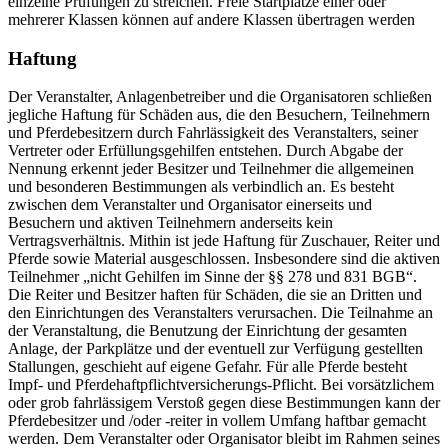
einzelne Prüfungen zu streichen. Freie Startplätze einer oder
mehrerer Klassen können auf andere Klassen übertragen werden
Haftung
Der Veranstalter, Anlagenbetreiber und die Organisatoren schließen
jegliche Haftung für Schäden aus, die den Besuchern, Teilnehmern
und Pferdebesitzern durch Fahrlässigkeit des Veranstalters, seiner
Vertreter oder Erfüllungsgehilfen entstehen. Durch Abgabe der
Nennung erkennt jeder Besitzer und Teilnehmer die allgemeinen
und besonderen Bestimmungen als verbindlich an. Es besteht
zwischen dem Veranstalter und Organisator einerseits und
Besuchern und aktiven Teilnehmern anderseits kein
Vertragsverhältnis. Mithin ist jede Haftung für Zuschauer, Reiter und
Pferde sowie Material ausgeschlossen. Insbesondere sind die aktiven
Teilnehmer „nicht Gehilfen im Sinne der §§ 278 und 831 BGB“.
Die Reiter und Besitzer haften für Schäden, die sie an Dritten und
den Einrichtungen des Veranstalters verursachen. Die Teilnahme an
der Veranstaltung, die Benutzung der Einrichtung der gesamten
Anlage, der Parkplätze und der eventuell zur Verfügung gestellten
Stallungen, geschieht auf eigene Gefahr. Für alle Pferde besteht
Impf- und Pferdehaftpflichtversicherungs-Pflicht. Bei vorsätzlichem
oder grob fahrlässigem Verstoß gegen diese Bestimmungen kann der
Pferdebesitzer und /oder -reiter in vollem Umfang haftbar gemacht
werden. Dem Veranstalter oder Organisator bleibt im Rahmen seines