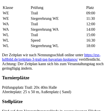
Klasse
Prüfung
Platz
WE
Trail
09:00
WE
Siegerehrung WE
11:30
WA
Trail
12:00
WA
Siegerehrung WA
14:00
WL
Trail
15:00
WL
Speed
16:30
WL
Siegerehrung WL
18:00
Der Zeitplan wir nach Nennungsschluß online unter
https://esr-
luftbild.de/zeitplan-3-trail-tag-bavarian-lusitanos/
veröffentlicht.
Achtung: Der Zeitplan kann sich bis zum Veranstaltungstag noch
geringfügig ändern.
Turnierplätze
Prüfungsplatz Trail: 20x 40m Halle
Abreiteplatz: 25 x 50 m, Außenplatz ( Sand)
Stellplätze