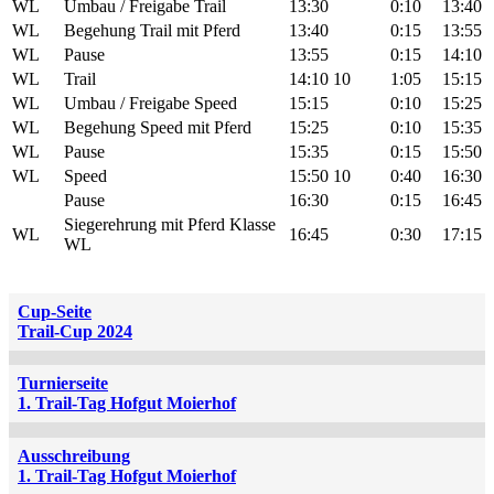
WL
Umbau / Freigabe Trail
13:30
0:10
13:40
WL
Begehung Trail mit Pferd
13:40
0:15
13:55
WL
Pause
13:55
0:15
14:10
WL
Trail
14:10
10
1:05
15:15
WL
Umbau / Freigabe Speed
15:15
0:10
15:25
WL
Begehung Speed mit Pferd
15:25
0:10
15:35
WL
Pause
15:35
0:15
15:50
WL
Speed
15:50
10
0:40
16:30
Pause
16:30
0:15
16:45
Siegerehrung mit Pferd Klasse
WL
16:45
0:30
17:15
WL
Cup-Seite
Trail-Cup 2024
Turnierseite
1. Trail-Tag Hofgut Moierhof
Ausschreibung
1. Trail-Tag Hofgut Moierhof