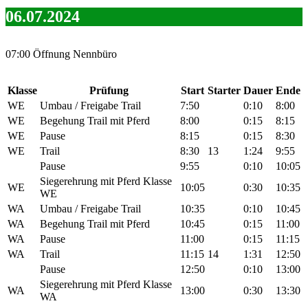
06.07.2024
07:00 Öffnung Nennbüro
Klasse
Prüfung
Start
Starter
Dauer
Ende
WE
Umbau / Freigabe Trail
7:50
0:10
8:00
WE
Begehung Trail mit Pferd
8:00
0:15
8:15
WE
Pause
8:15
0:15
8:30
WE
Trail
8:30
13
1:24
9:55
Pause
9:55
0:10
10:05
Siegerehrung mit Pferd Klasse
WE
10:05
0:30
10:35
WE
WA
Umbau / Freigabe Trail
10:35
0:10
10:45
WA
Begehung Trail mit Pferd
10:45
0:15
11:00
WA
Pause
11:00
0:15
11:15
WA
Trail
11:15
14
1:31
12:50
Pause
12:50
0:10
13:00
Siegerehrung mit Pferd Klasse
WA
13:00
0:30
13:30
WA