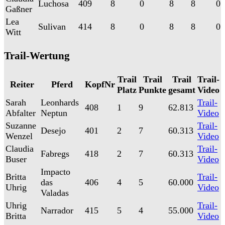
Luchosa
409
8
0
8
8
0
Gaßner
Lea
Sulivan
414
8
0
8
8
0
Witt
Trail-Wertung
Trail
Trail
Trail
Trail-
Reiter
Pferd
KopfNr
Platz
Punkte
gesamt
Video
Sarah
Leonhards
Trail-
408
1
9
62.813
Abfalter
Neptun
Video
Suzanne
Trail-
Desejo
401
2
7
60.313
Wenzel
Video
Claudia
Trail-
Fabregs
418
2
7
60.313
Buser
Video
Impacto
Britta
Trail-
das
406
4
5
60.000
Uhrig
Video
Valadas
Uhrig
Trail-
Narrador
415
5
4
55.000
Britta
Video