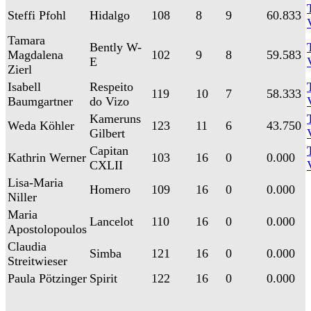
Steffi Pfohl
Hidalgo
108
8
9
60.833
Tamara
Bently W-
Magdalena
102
9
8
59.583
E
Zierl
Isabell
Respeito
119
10
7
58.333
Baumgartner
do Vizo
Kameruns
Weda Köhler
123
11
6
43.750
Gilbert
Capitan
Kathrin Werner
103
16
0
0.000
CXLII
Lisa-Maria
Homero
109
16
0
0.000
Niller
Maria
Lancelot
110
16
0
0.000
Apostolopoulos
Claudia
Simba
121
16
0
0.000
Streitwieser
Paula Pötzinger
Spirit
122
16
0
0.000