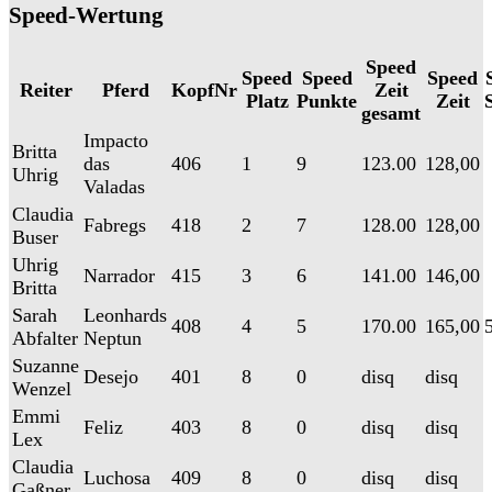
Speed-Wertung
Speed
Speed
Speed
Speed
Reiter
Pferd
KopfNr
Zeit
Platz
Punkte
Zeit
gesamt
Impacto
Britta
das
406
1
9
123.00
128,00
Uhrig
Valadas
Claudia
Fabregs
418
2
7
128.00
128,00
Buser
Uhrig
Narrador
415
3
6
141.00
146,00
Britta
Sarah
Leonhards
408
4
5
170.00
165,00
Abfalter
Neptun
Suzanne
Desejo
401
8
0
disq
disq
Wenzel
Emmi
Feliz
403
8
0
disq
disq
Lex
Claudia
Luchosa
409
8
0
disq
disq
Gaßner