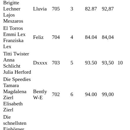
Brigitte
Lechner
Lluvia
705
3
82.87
92,87
Lajos
Meszaros
El Torros
Emmi Lex
Feliz
704
4
84.04
84,04
Franziska
Lex
Titti Twister
Anna
Dxxxx
703
5
93.50
93,50
10
Schlicht
Julia Herford
Die Speedies
Tamara
Magdalena
Bently
702
6
94.00
99,00
Zierl
W-E
Elisabeth
Zierl
Die
schnellsten
Einhörner