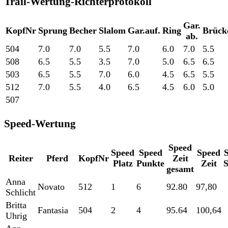
Trail-Wertung-Richterprotokoll
Gar.
KopfNr
Sprung
Becher
Slalom
Gar.auf.
Ring
Brück
ab.
504
7.0
7.0
5.5
7.0
6.0
7.0
5.5
508
6.5
5.5
3.5
7.0
5.0
6.5
6.5
503
6.5
5.5
7.0
6.0
4.5
6.5
5.5
512
7.0
5.5
4.0
6.5
4.5
6.0
5.0
507
Speed-Wertung
Speed
Speed
Speed
Speed
Reiter
Pferd
KopfNr
Zeit
Platz
Punkte
Zeit
S
gesamt
Anna
Novato
512
1
6
92.80
97,80
Schlicht
Britta
Fantasia
504
2
4
95.64
100,64
Uhrig