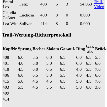
Emmi
Trail-
Feliz
403
6
3
54.063
Lex
Video
Claudia
Luchosa
409
8
0
0.000
Gaßner
Lea Witt
Sulivan
414
8
0
0.000
Trail-Wertung-Richterprotokoll
Gar.
KopfNr
Sprung
Becher
Slalom
Gar.auf.
Ring
Brück
ab.
408
6.0
5.5
6.0
6.5
6.0
6.5
5.5
401
4.0
5.0
5.0
6.5
6.0
6.5
6.0
418
4.5
6.0
6.5
6.5
4.0
5.5
7.0
406
6.0
6.5
5.0
5.5
4.0
4.5
6.0
415
5.0
4.5
4.5
6.5
5.0
4.5
7.0
403
5.5
4.5
5.5
6.5
5.0
6.0
3.0
409
414