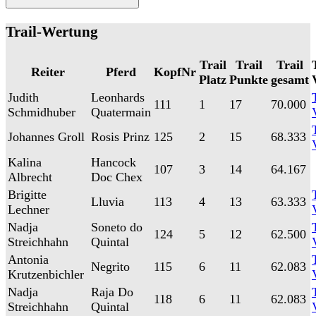
Trail-Wertung
Trail
Trail
Trail
Reiter
Pferd
KopfNr
Platz
Punkte
gesamt
Judith
Leonhards
111
1
17
70.000
Schmidhuber
Quatermain
Johannes Groll
Rosis Prinz
125
2
15
68.333
Kalina
Hancock
107
3
14
64.167
Albrecht
Doc Chex
Brigitte
Lluvia
113
4
13
63.333
Lechner
Nadja
Soneto do
124
5
12
62.500
Streichhahn
Quintal
Antonia
Negrito
115
6
11
62.083
Krutzenbichler
Nadja
Raja Do
118
6
11
62.083
Streichhahn
Quintal