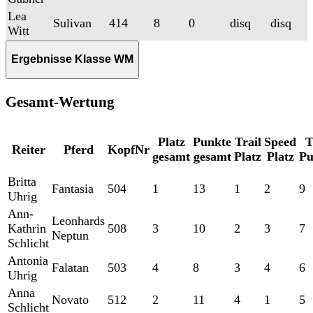
Lea
Sulivan
414
8
0
disq
disq
Witt
Ergebnisse Klasse WM
Gesamt-Wertung
Platz
Punkte
Trail
Speed
T
Reiter
Pferd
KopfNr
gesamt
gesamt
Platz
Platz
Pu
Britta
Fantasia
504
1
13
1
2
9
Uhrig
Ann-
Leonhards
Kathrin
508
3
10
2
3
7
Neptun
Schlicht
Antonia
Falatan
503
4
8
3
4
6
Uhrig
Anna
Novato
512
2
11
4
1
5
Schlicht