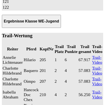
121
122
Ergebnisse Klasse WE-Jugend
Trail-Wertung
Trail
Trail
Trail
Trail-
Reiter
Pferd
KopfNr
Platz
Punkte
gesamt
Video
Annelie
Trail-
Hilario
205
1
6
67.917
Lichtenauer
Video
Charlotte
Trail-
Baquero
201
2
4
57.083
Hildebrand
Video
Charlotte
Trail-
Oimpo
207
2
4
57.083
Hildebrand
Video
Hancock
Isabella
Trail-
Doc
210
4
2
56.250
Abraham
Video
Chex