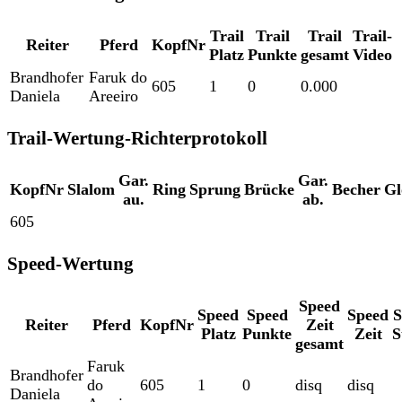
Trail
Trail
Trail
Trail-
Reiter
Pferd
KopfNr
Platz
Punkte
gesamt
Video
Brandhofer
Faruk do
605
1
0
0.000
Daniela
Areeiro
Trail-Wertung-Richterprotokoll
Gar.
Gar.
KopfNr
Slalom
Ring
Sprung
Brücke
Becher
Gl
au.
ab.
605
Speed-Wertung
Speed
Speed
Speed
Speed
S
Reiter
Pferd
KopfNr
Zeit
Platz
Punkte
Zeit
S
gesamt
Faruk
Brandhofer
do
605
1
0
disq
disq
Daniela