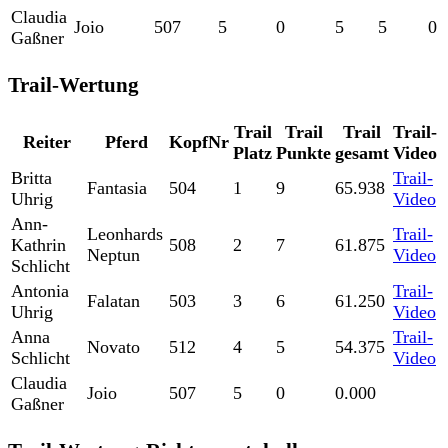
Claudia
Joio
507
5
0
5
5
0
Gaßner
Trail-Wertung
Trail
Trail
Trail
Trail-
Reiter
Pferd
KopfNr
Platz
Punkte
gesamt
Video
Britta
Trail-
Fantasia
504
1
9
65.938
Uhrig
Video
Ann-
Leonhards
Trail-
Kathrin
508
2
7
61.875
Neptun
Video
Schlicht
Antonia
Trail-
Falatan
503
3
6
61.250
Uhrig
Video
Anna
Trail-
Novato
512
4
5
54.375
Schlicht
Video
Claudia
Joio
507
5
0
0.000
Gaßner