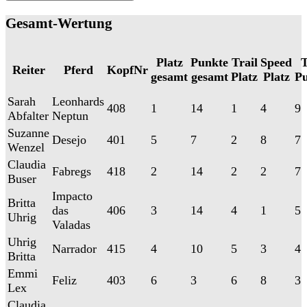
Gesamt-Wertung
Platz
Punkte
Trail
Speed
T
Reiter
Pferd
KopfNr
gesamt
gesamt
Platz
Platz
P
Sarah
Leonhards
408
1
14
1
4
9
Abfalter
Neptun
Suzanne
Desejo
401
5
7
2
8
7
Wenzel
Claudia
Fabregs
418
2
14
2
2
7
Buser
Impacto
Britta
das
406
3
14
4
1
5
Uhrig
Valadas
Uhrig
Narrador
415
4
10
5
3
4
Britta
Emmi
Feliz
403
6
3
6
8
3
Lex
Claudia