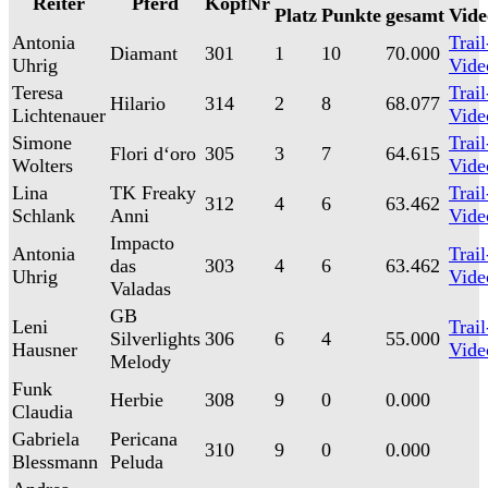
Reiter
Pferd
KopfNr
Platz
Punkte
gesamt
Vide
Antonia
Trail
Diamant
301
1
10
70.000
Uhrig
Vide
Teresa
Trail
Hilario
314
2
8
68.077
Lichtenauer
Vide
Simone
Trail
Flori d‘oro
305
3
7
64.615
Wolters
Vide
Lina
TK Freaky
Trail
312
4
6
63.462
Schlank
Anni
Vide
Impacto
Antonia
Trail
das
303
4
6
63.462
Uhrig
Vide
Valadas
GB
Leni
Trail
Silverlights
306
6
4
55.000
Hausner
Vide
Melody
Funk
Herbie
308
9
0
0.000
Claudia
Gabriela
Pericana
310
9
0
0.000
Blessmann
Peluda