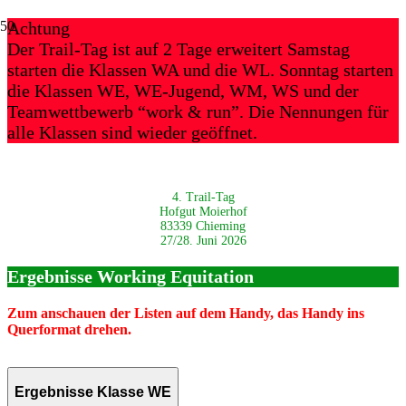
Achtung
Der Trail-Tag ist auf 2 Tage erweitert Samstag
starten die Klassen WA und die WL. Sonntag starten
die Klassen WE, WE-Jugend, WM, WS und der
Teamwettbewerb “work & run”. Die Nennungen für
alle Klassen sind wieder geöffnet.
4. Trail-Tag
Hofgut Moierhof
83339 Chieming
27/28. Juni 2026
Ergebnisse Working Equitation
Zum anschauen der Listen auf dem Handy, das Handy ins
Querformat drehen.
Ergebnisse Klasse WE