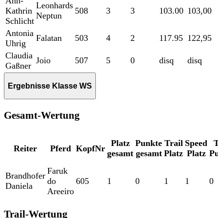
Ann-
Leonhards
Kathrin
508
3
3
103.00
103,00
Neptun
Schlicht
Antonia
Falatan
503
4
2
117.95
122,95
Uhrig
Claudia
Joio
507
5
0
disq
disq
Gaßner
Ergebnisse Klasse WS
Gesamt-Wertung
Platz
Punkte
Trail
Speed
T
Reiter
Pferd
KopfNr
gesamt
gesamt
Platz
Platz
P
Faruk
Brandhofer
do
605
1
0
1
1
0
Daniela
Areeiro
Trail-Wertung