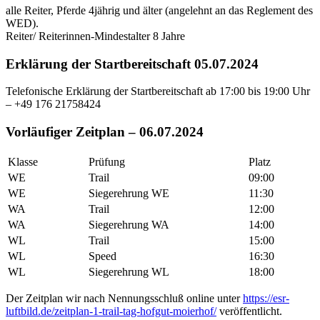
alle Reiter, Pferde 4jährig und älter (angelehnt an das Reglement des
WED).
Reiter/ Reiterinnen-Mindestalter 8 Jahre
Erklärung der Startbereitschaft 05.07.2024
Telefonische Erklärung der Startbereitschaft ab 17:00 bis 19:00 Uhr
– +49 176 21758424
Vorläufiger Zeitplan – 06.07.2024
Klasse
Prüfung
Platz
WE
Trail
09:00
WE
Siegerehrung WE
11:30
WA
Trail
12:00
WA
Siegerehrung WA
14:00
WL
Trail
15:00
WL
Speed
16:30
WL
Siegerehrung WL
18:00
Der Zeitplan wir nach Nennungsschluß online unter
https://esr-
luftbild.de/zeitplan-1-trail-tag-hofgut-moierhof/
veröffentlicht.