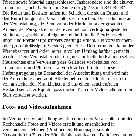
Pferde sowie Material ausgeschlossen. Insbesondere sind die aktiven
Teilnehmer „nicht Gehilfen im Sinne der §§ 278 und 831 BGB“.
Die Reiter und Besitzer haften für Schäden, die sie an Dritten und
den Einrichtungen des Veranstalters verursachen. Die Teilnahme an
der Veranstaltung, die Benutzung der Einrichtung der gesamten
Anlage, der Parkplätze und der eventuell zur Verfügung gestellten
Stallungen, geschieht auf eigene Gefahr. Für alle Pferde besteht
Impf- und Pferdehaftpflichtversicherungs-Pflicht. Bei vorsätzlichem
oder grob fahrlässigem Verstoß gegen diese Bestimmungen kann der
Pferdebesitzer und /oder -reiter in vollem Umfang haftbar gemacht
werden. Dem Veranstalter oder Organisator bleibt im Rahmen seines
Hausrechtes eine Verweisung des Geländes vorbehalten von
Teilnehmern und Pferden u. a. von kranken Pferden. Diese
Haftungsregelung ist Bestandteil der Ausschreibung und wird mit
der Anmeldung anerkannt. Alle teilnehmenden Pferde müssen frei
von ansteckenden Krankheiten und aus einem seuchenfreien
Bestand sein. Der Equidenpass mußmuß an der Meldestelle vor dem
Start vorgelegt werden.
Foto- und Videoaufnahmen
Im Verlauf der Veranstaltung werden durch den Veranstalter und der
Rechenstelle Fotos und Videos erstellt und anschließend in
verschiedenen Medien (Printmedien, Homepage, soziale
Netzwerke) im Zuge der öffentlichkeitswirksamen Berichterstattung