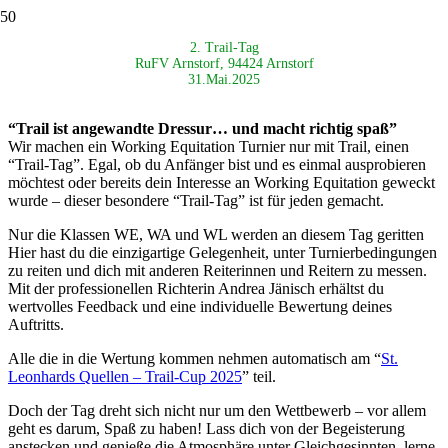
2. Trail-Tag
RuFV Arnstorf, 94424 Arnstorf
31.Mai.2025
“Trail ist angewandte Dressur… und macht richtig spaß”
Wir machen ein Working Equitation Turnier nur mit Trail, einen
“Trail-Tag”. Egal, ob du Anfänger bist und es einmal ausprobieren
möchtest oder bereits dein Interesse an Working Equitation geweckt
wurde – dieser besondere “Trail-Tag” ist für jeden gemacht.
Nur die Klassen WE, WA und WL werden an diesem Tag geritten
Hier hast du die einzigartige Gelegenheit, unter Turnierbedingungen
zu reiten und dich mit anderen Reiterinnen und Reitern zu messen.
Mit der professionellen Richterin Andrea Jänisch erhältst du
wertvolles Feedback und eine individuelle Bewertung deines
Auftritts.
Alle die in die Wertung kommen nehmen automatisch am “
St.
Leonhards Quellen – Trail-Cup 2025
” teil.
Doch der Tag dreht sich nicht nur um den Wettbewerb – vor allem
geht es darum, Spaß zu haben! Lass dich von der Begeisterung
anstecken und genieße die Atmosphäre unter Gleichgesinnten, lerne