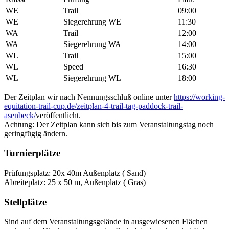
WE
Trail
09:00
WE
Siegerehrung WE
11:30
WA
Trail
12:00
WA
Siegerehrung WA
14:00
WL
Trail
15:00
WL
Speed
16:30
WL
Siegerehrung WL
18:00
Der Zeitplan wir nach Nennungsschluß online unter
https://working-
equitation-trail-cup.de/zeitplan-4-trail-tag-paddock-trail-
asenbeck/
veröffentlicht.
Achtung: Der Zeitplan kann sich bis zum Veranstaltungstag noch
geringfügig ändern.
Turnierplätze
Prüfungsplatz: 20x 40m Außenplatz ( Sand)
Abreiteplatz: 25 x 50 m, Außenplatz ( Gras)
Stellplätze
Sind auf dem Veranstaltungsgelände in ausgewiesenen Flächen