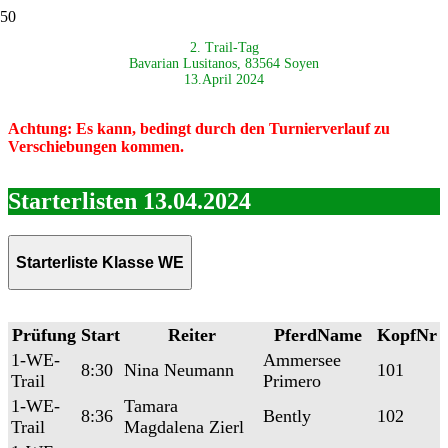
2. Trail-Tag
Bavarian Lusitanos, 83564 Soyen
13.April 2024
Achtung: Es kann, bedingt durch den Turnierverlauf zu
Verschiebungen kommen.
Starterlisten 13.04.2024
Starterliste Klasse WE
Prüfung
Start
Reiter
PferdName
KopfNr
1-WE-
Ammersee
8:30
Nina Neumann
101
Trail
Primero
1-WE-
Tamara
8:36
Bently
102
Trail
Magdalena Zierl