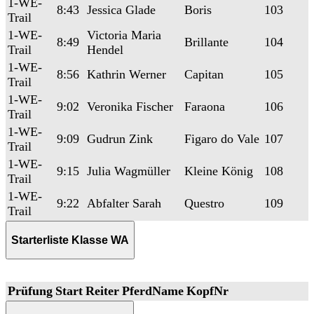
1-WE-
8:43
Jessica Glade
Boris
103
Trail
1-WE-
Victoria Maria
8:49
Brillante
104
Trail
Hendel
1-WE-
8:56
Kathrin Werner
Capitan
105
Trail
1-WE-
9:02
Veronika Fischer
Faraona
106
Trail
1-WE-
9:09
Gudrun Zink
Figaro do Vale
107
Trail
1-WE-
9:15
Julia Wagmüller
Kleine König
108
Trail
1-WE-
9:22
Abfalter Sarah
Questro
109
Trail
Starterliste Klasse WA
Prüfung
Start
Reiter
PferdName
KopfNr