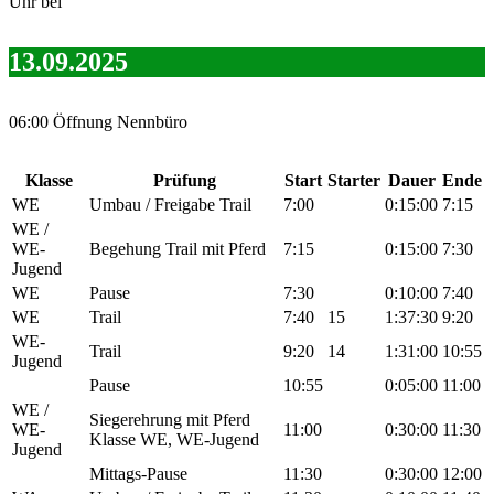
Uhr bei
13.09.2025
06:00 Öffnung Nennbüro
Klasse
Prüfung
Start
Starter
Dauer
Ende
WE
Umbau / Freigabe Trail
7:00
0:15:00
7:15
WE /
WE-
Begehung Trail mit Pferd
7:15
0:15:00
7:30
Jugend
WE
Pause
7:30
0:10:00
7:40
WE
Trail
7:40
15
1:37:30
9:20
WE-
Trail
9:20
14
1:31:00
10:55
Jugend
Pause
10:55
0:05:00
11:00
WE /
Siegerehrung mit Pferd
WE-
11:00
0:30:00
11:30
Klasse WE, WE-Jugend
Jugend
Mittags-Pause
11:30
0:30:00
12:00