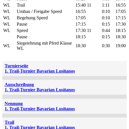
WL
Trail
15:40
11
1:11
16:55
WL
Umbau / Freigabe Speed
16:55
0:10
17:05
WL
Begehung Speed
17:05
0:10
17:15
WL
Pause
17:15
0:15
17:30
WL
Speed
17:30
11
0:44
18:15
Pause
18:15
0:15
18:30
Siegerehrung mit Pferd Klasse
WL
18:30
0:30
19:00
WL
Turnierseite
1. Trail-Turnier Bavarian Lusitanos
Ausschreibung
1. Trail-Turnier Bavarian Lusitanos
Nennung
1. Trail-Turnier Bavarian Lusitanos
Trail
1. Trail-Turnier Bavarian Lusitanos