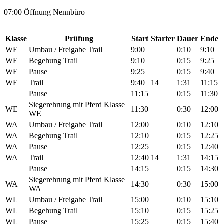
07:00 Öffnung Nennbüro
Klasse
Prüfung
Start
Starter
Dauer
Ende
WE
Umbau / Freigabe Trail
9:00
0:10
9:10
WE
Begehung Trail
9:10
0:15
9:25
WE
Pause
9:25
0:15
9:40
WE
Trail
9:40
14
1:31
11:15
Pause
11:15
0:15
11:30
Siegerehrung mit Pferd Klasse
WE
11:30
0:30
12:00
WE
WA
Umbau / Freigabe Trail
12:00
0:10
12:10
WA
Begehung Trail
12:10
0:15
12:25
WA
Pause
12:25
0:15
12:40
WA
Trail
12:40
14
1:31
14:15
Pause
14:15
0:15
14:30
Siegerehrung mit Pferd Klasse
WA
14:30
0:30
15:00
WA
WL
Umbau / Freigabe Trail
15:00
0:10
15:10
WL
Begehung Trail
15:10
0:15
15:25
WL
Pause
15:25
0:15
15:40