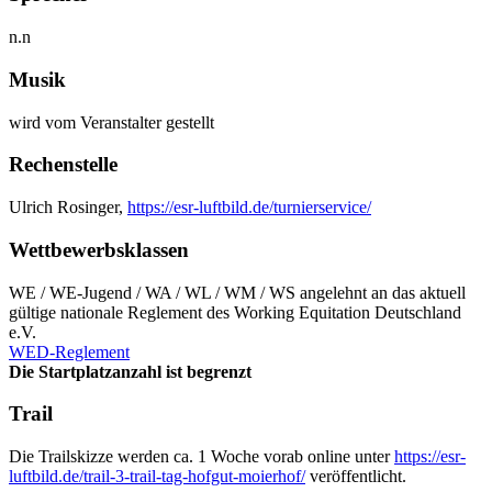
n.n
Musik
wird vom Veranstalter gestellt
Rechenstelle
Ulrich Rosinger,
https://esr-luftbild.de/turnierservice/
Wettbewerbsklassen
WE / WE-Jugend / WA / WL / WM / WS angelehnt an das aktuell
gültige nationale Reglement des Working Equitation Deutschland
e.V.
WED-Reglement
Die Startplatzanzahl ist begrenzt
Trail
Die Trailskizze werden ca. 1 Woche vorab online unter
https://esr-
luftbild.de/trail-3-trail-tag-hofgut-moierhof/
veröffentlicht.