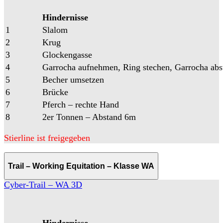
Hindernisse
1
Slalom
2
Krug
3
Glockengasse
4
Garrocha aufnehmen, Ring stechen, Garrocha abs
5
Becher umsetzen
6
Brücke
7
Pferch – rechte Hand
8
2er Tonnen – Abstand 6m
Stierline ist freigegeben
Trail – Working Equitation – Klasse WA
Cyber-Trail – WA 3D