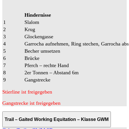
Hindernisse
1
Slalom
2
Krug
3
Glockengasse
4
Garrocha aufnehmen, Ring stechen, Garrocha abs
5
Becher umsetzen
6
Brücke
7
Pferch – rechte Hand
8
2er Tonnen – Abstand 6m
9
Gangstrecke
Stierline ist freigegeben
Gangstrecke ist freigegeben
Trail – Gaited Working Equitation – Klasse GWM