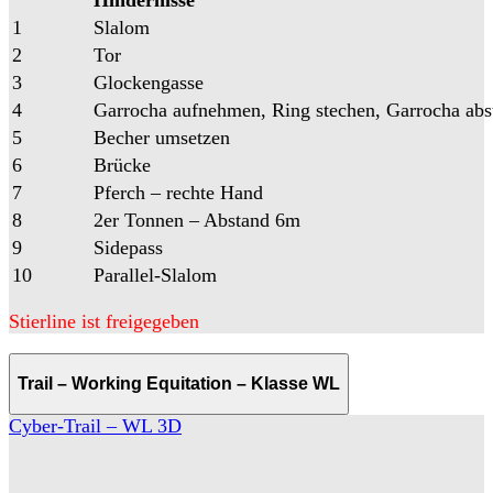
Hindernisse
1
Slalom
2
Tor
3
Glockengasse
4
Garrocha aufnehmen, Ring stechen, Garrocha abs
5
Becher umsetzen
6
Brücke
7
Pferch – rechte Hand
8
2er Tonnen – Abstand 6m
9
Sidepass
10
Parallel-Slalom
Stierline ist freigegeben
Trail – Working Equitation – Klasse WL
Cyber-Trail – WL 3D