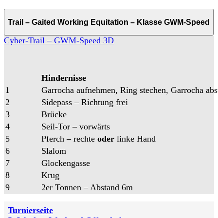
Trail – Gaited Working Equitation – Klasse GWM-Speed
Cyber-Trail – GWM-Speed 3D
Hindernisse
1
Garrocha aufnehmen, Ring stechen, Garrocha abs
2
Sidepass – Richtung frei
3
Brücke
4
Seil-Tor – vorwärts
5
Pferch – rechte
oder
linke Hand
6
Slalom
7
Glockengasse
8
Krug
9
2er Tonnen – Abstand 6m
Turnierseite