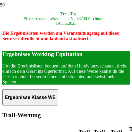
1. Trail-Tag
Pferdefreunde Leitzachtal e.V., 83730 Fischbachau
19.Juli.2025
Die Ergebnislisten werden am Veranstaltungstag auf dieser
Seite veröffentlicht und laufend aktualisiert.
Ergebnisse Working Equitation
Um die Ergebnislisten bequem auf dem Handy anzuschauen, drehe
einfach dein Gerät ins Querformat. Auf diese Weise kannst du die
Listen in einer besseren Übersicht betrachten und siehst mehr
Spalten.
Ergebnisse Klasse WE
Trail-Wertung
T