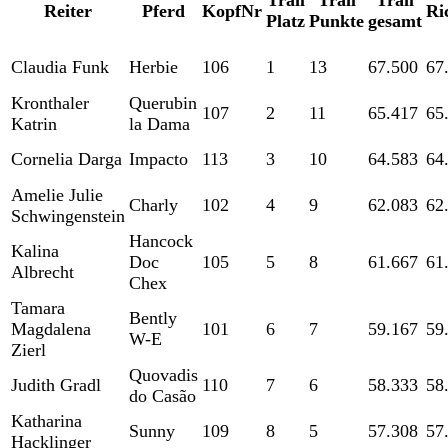
Trail
Trail
Trail
Reiter
Pferd
KopfNr
Ri
Platz
Punkte
gesamt
Claudia Funk
Herbie
106
1
13
67.500
67
Kronthaler
Querubin
107
2
11
65.417
65
Katrin
la Dama
Cornelia Darga
Impacto
113
3
10
64.583
64
Amelie Julie
Charly
102
4
9
62.083
62
Schwingenstein
Hancock
Kalina
Doc
105
5
8
61.667
61
Albrecht
Chex
Tamara
Bently
Magdalena
101
6
7
59.167
59
W-E
Zierl
Quovadis
Judith Gradl
110
7
6
58.333
58
do Casão
Katharina
Sunny
109
8
5
57.308
57
Hacklinger