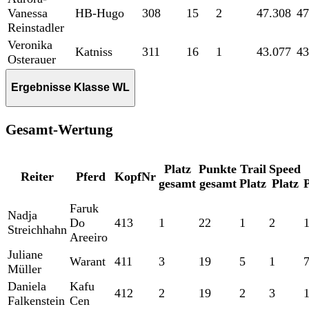
Vanessa
HB-Hugo
308
15
2
47.308
47
Reinstadler
Veronika
Katniss
311
16
1
43.077
43
Osterauer
Ergebnisse Klasse WL
Gesamt-Wertung
Platz
Punkte
Trail
Speed
Reiter
Pferd
KopfNr
gesamt
gesamt
Platz
Platz
Faruk
Nadja
Do
413
1
22
1
2
Streichhahn
Areeiro
Juliane
Warant
411
3
19
5
1
Müller
Daniela
Kafu
412
2
19
2
3
Falkenstein
Cen