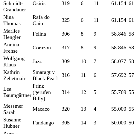
Schmidt-
Osiris
319
6
11
61.154
61
Grandauer
Nina
Rafa do
325
6
11
61.154
61
Thomas
Gaio
Marlies
Felina
306
8
9
58.846
58
Hengler
Annina
Corazon
317
8
9
58.846
58
Frehse
Wolfgang
Jazz
309
10
7
58.077
58
Klaus
Kathrin
Smaragt v
316
11
6
57.692
57
Zehetmair
Black Pearl
Prinz
Lea
(gerufen
314
12
5
55.769
55
Baumgärtner
Billy)
Messmer
Macaco
320
13
4
55.000
55
Sarah
Susanne
Fandango
305
14
3
50.000
50
Hübner
Aurora-