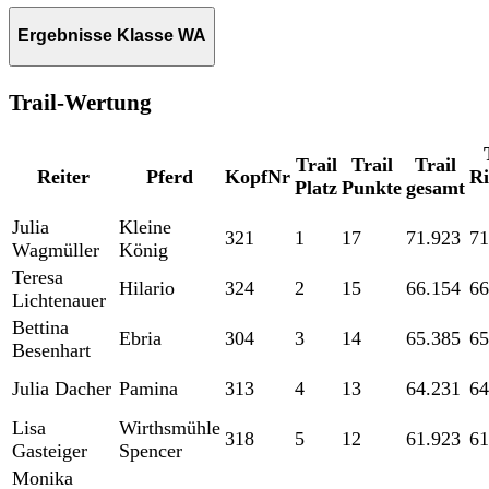
Ergebnisse Klasse WA
Trail-Wertung
Trail
Trail
Trail
Reiter
Pferd
KopfNr
Ri
Platz
Punkte
gesamt
Julia
Kleine
321
1
17
71.923
71
Wagmüller
König
Teresa
Hilario
324
2
15
66.154
66
Lichtenauer
Bettina
Ebria
304
3
14
65.385
65
Besenhart
Julia Dacher
Pamina
313
4
13
64.231
64
Lisa
Wirthsmühle
318
5
12
61.923
61
Gasteiger
Spencer
Monika