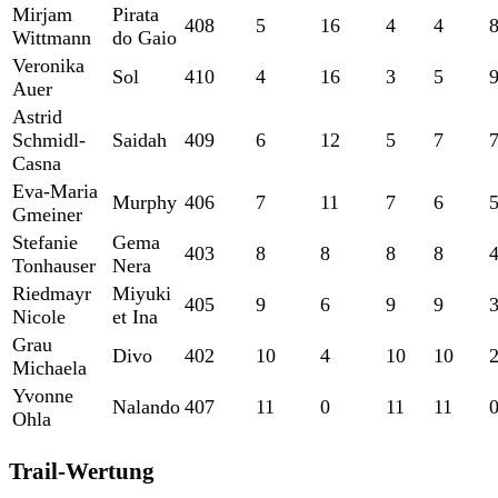
Mirjam
Pirata
408
5
16
4
4
Wittmann
do Gaio
Veronika
Sol
410
4
16
3
5
Auer
Astrid
Schmidl-
Saidah
409
6
12
5
7
Casna
Eva-Maria
Murphy
406
7
11
7
6
Gmeiner
Stefanie
Gema
403
8
8
8
8
Tonhauser
Nera
Riedmayr
Miyuki
405
9
6
9
9
Nicole
et Ina
Grau
Divo
402
10
4
10
10
Michaela
Yvonne
Nalando
407
11
0
11
11
Ohla
Trail-Wertung