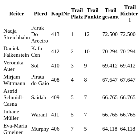
Trail
Trail
Trail
Trail
Reiter
Pferd
KopfNr
Richter
Platz
Punkte
gesamt
1
Faruk
Nadja
Do
413
1
12
72.500
72.500
Streichhahn
Areeiro
Daniela
Kafu
412
2
10
70.294
70.294
Falkenstein
Cen
Veronika
Sol
410
3
9
69.412
69.412
Auer
Mirjam
Pirata
408
4
8
67.647
67.647
Wittmann
do Gaio
Astrid
Schmidl-
Saidah
409
5
7
66.765
66.765
Casna
Juliane
Warant
411
5
7
66.765
66.765
Müller
Eva-Maria
Murphy
406
7
5
64.118
64.118
Gmeiner