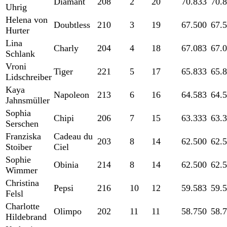
Diamant
208
2
20
70.833
70.
Uhrig
Helena von
Doubtless
210
3
19
67.500
67.
Hurter
Lina
Charly
204
4
18
67.083
67.
Schlank
Vroni
Tiger
221
5
17
65.833
65.
Lidschreiber
Kaya
Napoleon
213
6
16
64.583
64.
Jahnsmüller
Sophia
Chipi
206
7
15
63.333
63.
Serschen
Franziska
Cadeau du
203
8
14
62.500
62.
Stoiber
Ciel
Sophie
Obinia
214
8
14
62.500
62.
Wimmer
Christina
Pepsi
216
10
12
59.583
59.
Felsl
Charlotte
Olimpo
202
11
11
58.750
58.
Hildebrand