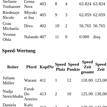
Stefanie
Gema
403
8
4
63.824
63.824
Tonhauser
Nera
Riedmayr
Miyuki
405
9
3
62.059
62.059
Nicole
et Ina
Grau
Divo
402
10
2
56.765
56.765
Michaela
Yvonne
Nalando
407
11
0
0.000
disq
Ohla
Speed-Wertung
Speed
Speed
Speed
Speed
Reiter
Pferd
KopfNr
Zeit
Platz
Punkte
Zeit
gesamt
Juliane
Warant
411
1
12
118.00
123,00
Müller
Faruk
Nadja
Do
413
2
10
125.00
130,00
Streichhahn
Areeiro
Daniela
Kafu