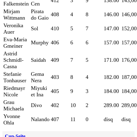
412
3
9
138.00
143,00
Falkenstein
Cen
Mirjam
Pirata
408
4
8
146.00
146,00
Wittmann
do Gaio
Veronika
Sol
410
5
7
147.00
152,00
Auer
Eva-Maria
Murphy
406
6
6
157.00
157,00
Gmeiner
Astrid
Schmidl-
Saidah
409
7
5
171.00
176,00
Casna
Stefanie
Gema
403
8
4
182.00
187,00
Tonhauser
Nera
Riedmayr
Miyuki
405
9
3
184.00
184,00
Nicole
et Ina
Grau
Divo
402
10
2
289.00
289,00
Michaela
Yvonne
Nalando
407
11
0
disq
disq
Ohla
Cup-Seite