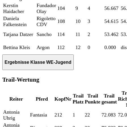
Kerstin
Fundador
104
9
4
56.667
56
Haidacher
Olay
Daniela
Rigoletto
108
10
3
54.615
54
Falkenstein
CDV
Tatjana Datzer
Sancho
114
11
2
53.462
53
Bettina Kleis
Argon
112
12
0
0.000
di
Ergebnisse Klasse WE-Jugend
Trail-Wertung
Tr
Trail
Trail
Trail
Reiter
Pferd
KopfNr
Rich
Platz
Punkte
gesamt
Antonia
Fantasia
212
1
22
72.083
72.
Uhrig
Antonia