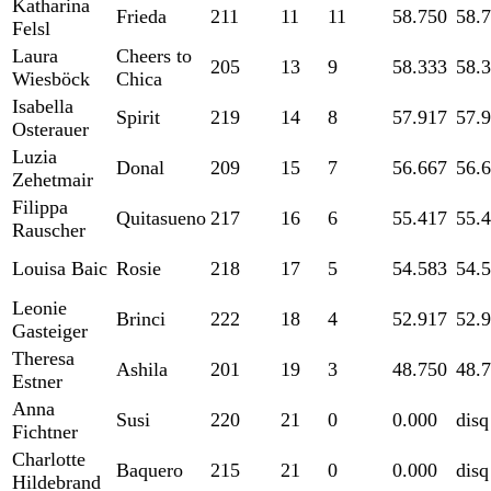
Katharina
Frieda
211
11
11
58.750
58.
Felsl
Laura
Cheers to
205
13
9
58.333
58.
Wiesböck
Chica
Isabella
Spirit
219
14
8
57.917
57.
Osterauer
Luzia
Donal
209
15
7
56.667
56.
Zehetmair
Filippa
Quitasueno
217
16
6
55.417
55.
Rauscher
Louisa Baic
Rosie
218
17
5
54.583
54.
Leonie
Brinci
222
18
4
52.917
52.
Gasteiger
Theresa
Ashila
201
19
3
48.750
48.
Estner
Anna
Susi
220
21
0
0.000
disq
Fichtner
Charlotte
Baquero
215
21
0
0.000
disq
Hildebrand