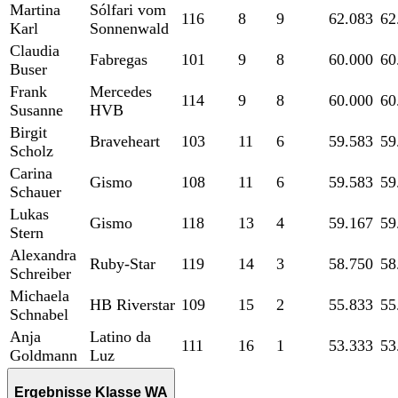
Martina
Sólfari vom
116
8
9
62.083
62
Karl
Sonnenwald
Claudia
Fabregas
101
9
8
60.000
60
Buser
Frank
Mercedes
114
9
8
60.000
60
Susanne
HVB
Birgit
Braveheart
103
11
6
59.583
59
Scholz
Carina
Gismo
108
11
6
59.583
59
Schauer
Lukas
Gismo
118
13
4
59.167
59
Stern
Alexandra
Ruby-Star
119
14
3
58.750
58
Schreiber
Michaela
HB Riverstar
109
15
2
55.833
55
Schnabel
Anja
Latino da
111
16
1
53.333
53
Goldmann
Luz
Ergebnisse Klasse WA