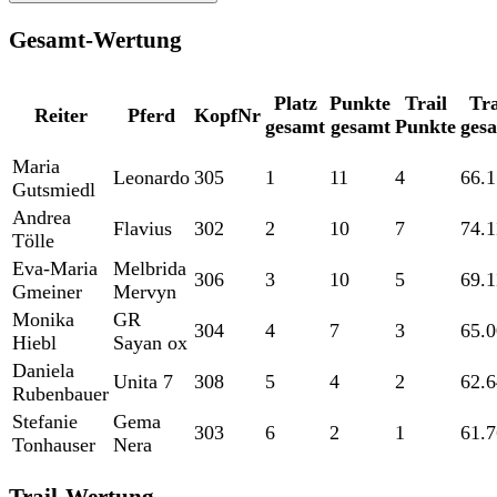
Gesamt-Wertung
Platz
Punkte
Trail
Tra
Reiter
Pferd
KopfNr
gesamt
gesamt
Punkte
ges
Maria
Leonardo
305
1
11
4
66.
Gutsmiedl
Andrea
Flavius
302
2
10
7
74.1
Tölle
Eva-Maria
Melbrida
306
3
10
5
69.1
Gmeiner
Mervyn
Monika
GR
304
4
7
3
65.
Hiebl
Sayan ox
Daniela
Unita 7
308
5
4
2
62.
Rubenbauer
Stefanie
Gema
303
6
2
1
61.
Tonhauser
Nera
Trail-Wertung