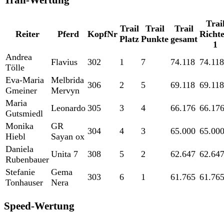
Trai
Trail
Trail
Trail
Reiter
Pferd
KopfNr
Richte
Platz
Punkte
gesamt
1
Andrea
Flavius
302
1
7
74.118
74.118
Tölle
Eva-Maria
Melbrida
306
2
5
69.118
69.118
Gmeiner
Mervyn
Maria
Leonardo
305
3
4
66.176
66.17
Gutsmiedl
Monika
GR
304
4
3
65.000
65.00
Hiebl
Sayan ox
Daniela
Unita 7
308
5
2
62.647
62.64
Rubenbauer
Stefanie
Gema
303
6
1
61.765
61.76
Tonhauser
Nera
Speed-Wertung