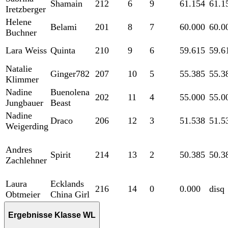
Shamain
212
6
9
61.154
61.1
Iretzberger
Helene
Belami
201
8
7
60.000
60.0
Buchner
Lara Weiss
Quinta
210
9
6
59.615
59.6
Natalie
Ginger782
207
10
5
55.385
55.3
Klimmer
Nadine
Buenolena
202
11
4
55.000
55.0
Jungbauer
Beast
Nadine
Draco
206
12
3
51.538
51.5
Weigerding
Andres
Spirit
214
13
2
50.385
50.3
Zachlehner
Laura
Ecklands
216
14
0
0.000
disq
Obtmeier
China Girl
Ergebnisse Klasse WL