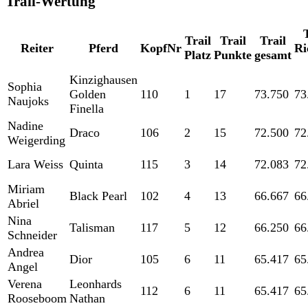
Trail-Wertung
Trail
Trail
Trail
Reiter
Pferd
KopfNr
Ri
Platz
Punkte
gesamt
Kinzighausen
Sophia
Golden
110
1
17
73.750
73
Naujoks
Finella
Nadine
Draco
106
2
15
72.500
72
Weigerding
Lara Weiss
Quinta
115
3
14
72.083
72
Miriam
Black Pearl
102
4
13
66.667
66
Abriel
Nina
Talisman
117
5
12
66.250
66
Schneider
Andrea
Dior
105
6
11
65.417
65
Angel
Verena
Leonhards
112
6
11
65.417
65
Rooseboom
Nathan