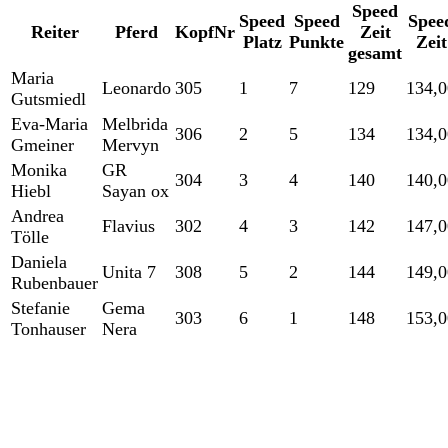
Speed
Speed
Speed
Spee
Reiter
Pferd
KopfNr
Zeit
Platz
Punkte
Zeit
gesamt
Maria
Leonardo
305
1
7
129
134,0
Gutsmiedl
Eva-Maria
Melbrida
306
2
5
134
134,0
Gmeiner
Mervyn
Monika
GR
304
3
4
140
140,0
Hiebl
Sayan ox
Andrea
Flavius
302
4
3
142
147,0
Tölle
Daniela
Unita 7
308
5
2
144
149,0
Rubenbauer
Stefanie
Gema
303
6
1
148
153,0
Tonhauser
Nera