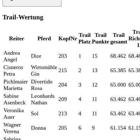
Trail-Wertung
Tra
Trail
Trail
Trail
Reiter
Pferd
KopfNr
Rich
Platz
Punkte
gesamt
1
Andrea
Dior
203
1
15
68.462
68.4
Angel
Cisneros
Wirtsmühle
215
2
13
65.385
65.3
Petra
Gin
Pichlmaier
Divertido
204
3
12
65.000
65.0
Marietta
Rosa
Sabine
Leonhards
209
4
11
63.462
63.4
Asenbeck
Nathan
Veronika
Sol
213
4
11
63.462
63.4
Auer
Wagner
Donna
205
6
9
61.154
61.1
Verena
Sabrina