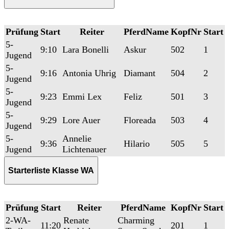
Prüfung
Start
Reiter
PferdName
KopfNr
Start
5-
9:10
Lara Bonelli
Askur
502
1
Jugend
5-
9:16
Antonia Uhrig
Diamant
504
2
Jugend
5-
9:23
Emmi Lex
Feliz
501
3
Jugend
5-
9:29
Lore Auer
Floreada
503
4
Jugend
5-
Annelie
9:36
Hilario
505
5
Jugend
Lichtenauer
Starterliste Klasse WA
Prüfung
Start
Reiter
PferdName
KopfNr
Start
2-WA-
Renate
Charming
11:20
201
1