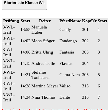
Starterliste Klasse WL
Prüfung
Start
Reiter
PferdName
KopfNr
Start
3-WL-
Manuela
13:55
Candy
301
1
Trail
Huber
3-WL-
14:02
Mona Stöger
Fandango
302
2
Trail
3-WL-
14:08
Britta Uhrig
Fantasia
303
3
Trail
3-WL-
14:15
Andrea Tölle
Flavius
304
4
Trail
3-WL-
Stefanie
14:21
Gema Nera
305
5
Trail
Tonhauser
3-WL-
14:28
Martina Mayer
Valiso
313
6
Trail
3-WL-
14:34
Nina Thomas
Dante
316
7
Trail