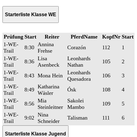
Starterliste Klasse WE
Prüfung
Start
Reiter
PferdName
KopfNr
Start
1-WE-
Annina
8:30
Corazón
112
1
Trail
Frehse
1-WE-
Lisa
Leonhards
8:36
105
2
Trail
Asenbeck
Nathan
1-WE-
Leonhards
8:43
Mona Hein
106
3
Trail
Quesadora
1-WE-
Katharina
8:49
Ósk
108
4
Trail
Wäsler
1-WE-
Mia
Sakolei
8:56
109
5
Trail
Steinleitner
Mambo
1-WE-
Nina
9:02
Talisman
111
6
Trail
Schneider
Starterliste Klasse Jugend