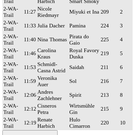
Trail
Harbich
Smart Smoky
2-WA-
Nicole
11:27
Miyuki et Ina
209
2
Trail
Riedmayr
2-WA-
11:33
Julia Dacher
Pamina
224
3
Trail
2-WA-
Pirata do
11:40
Nina Thomas
225
4
Trail
Gaio
2-WA-
Carolina
Royal Favory
11:46
219
5
Trail
Kraus
Duska
2-WA-
Schmidl-
11:53
Saidah
211
6
Trail
Casna Astrid
2-WA-
Veronika
11:59
Sol
216
7
Trail
Auer
2-WA-
Andres
12:06
Spirit
213
8
Trail
Zachlehner
2-WA-
Cisneros
Wirtsmühle
12:12
215
9
Trail
Petra
Gin
2-WA-
Renate
Hulo
12:19
220
10
Trail
Harbich
Cimarron