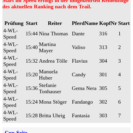
Start im Speed erfolgt in der umgekehrten Reihenfolge
des aktuellen Ranking nach dem Trail.
Prüfung
Start
Reiter
PferdName
KopfNr
Start
4-WL-
15:44
Nina Thomas
Dante
316
1
Speed
4-WL-
Martina
15:40
Valiso
313
2
Speed
Mayer
4-WL-
15:32
Andrea Tölle
Flavius
304
3
Speed
4-WL-
Manuela
15:20
Candy
301
4
Speed
Huber
4-WL-
Stefanie
15:36
Gema Nera
305
5
Speed
Tonhauser
4-WL-
15:24
Mona Stöger
Fandango
302
6
Speed
4-WL-
15:28
Britta Uhrig
Fantasia
303
7
Speed
Cup-Seite