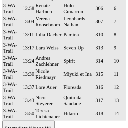
3-WA-
Renate
Hulo
12:58
306
6
Trail
Harbich
Cimarron
3-WA-
Verena
Leonhards
13:04
307
7
Trail
Rooseboom
Nathan
3-WA-
13:11
Julia Dacher
Pamina
310
8
Trail
3-WA-
13:17
Lara Weiss
Seven Up
313
9
Trail
3-WA-
Andres
13:24
Spirit
314
10
Trail
Zachlehner
3-WA-
Nicole
13:30
Miyuki et Ina
315
11
Trail
Riedmayr
3-WA-
13:37
Lore Auer
Floreada
316
12
Trail
3-WA-
Nico
Quito da
13:43
317
13
Trail
Steyerer
Saudade
3-WA-
Teresa
13:50
Hilario
318
14
Trail
Lichtenauer