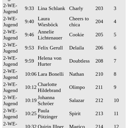
2-WE-
9:33
Lina Schlank
Charly
203
3
Jugend
2-WE-
Laura
Cheers to
9:40
204
4
Jugend
Wiesböck
chica
2-WE-
Annelie
9:46
Cookie
205
5
Jugend
Lichtenauer
2-WE-
9:53
Felix Gerull
Delaila
206
6
Jugend
2-WE-
Helena von
9:59
Doubtless
208
7
Jugend
Hurter
2-WE-
10:06
Lara Bonelli
Nathan
210
8
Jugend
2-WE-
Charlotte
10:12
Olimpo
211
9
Jugend
Hildebrand
2-WE-
Johanna
10:19
Salazar
212
10
Jugend
Schröer
2-WE-
Paula
10:25
Spirit
213
11
Jugend
Pötzinger
2-WE-
10:32
Quirin Illner
Magico
214
12