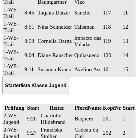
Trail
Baumgartner
Vizo
1-WE-
8:45
Tatjana Datzer
Sancho
117
11
Trail
1-WE-
8:51
Nina Schneider
Talisman
118
12
Trail
1-WE-
Impacto das
8:58
Cornelia Darga
119
13
Trail
Valadas
1-WE-
9:04
Diane Rauscher
Quitasueno
120
14
Trail
1-WE-
9:11
Susanna Kraus
Avelino Ass
101
15
Trail
Starterliste Klasse Jugend
Prüfung
Start
Reiter
PferdName
KopfNr
Start
2-WE-
Charlotte
9:20
Baquero
201
1
Jugend
Hildebrand
2-WE-
Franziska
Cadeau du
9:27
202
2
Jugend
Stoiber
Ciel