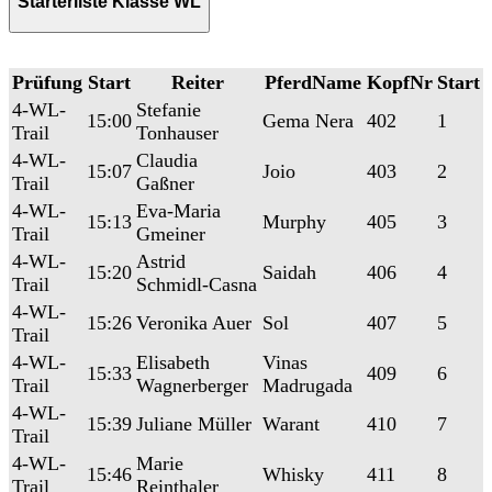
Starterliste Klasse WL
Prüfung
Start
Reiter
PferdName
KopfNr
Start
4-WL-
Stefanie
15:00
Gema Nera
402
1
Trail
Tonhauser
4-WL-
Claudia
15:07
Joio
403
2
Trail
Gaßner
4-WL-
Eva-Maria
15:13
Murphy
405
3
Trail
Gmeiner
4-WL-
Astrid
15:20
Saidah
406
4
Trail
Schmidl-Casna
4-WL-
15:26
Veronika Auer
Sol
407
5
Trail
4-WL-
Elisabeth
Vinas
15:33
409
6
Trail
Wagnerberger
Madrugada
4-WL-
15:39
Juliane Müller
Warant
410
7
Trail
4-WL-
Marie
15:46
Whisky
411
8
Trail
Reinthaler