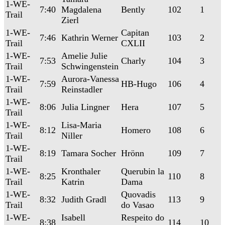
1-WE-
7:40
Magdalena
Bently
102
1
Trail
Zierl
1-WE-
Capitan
7:46
Kathrin Werner
103
2
Trail
CXLII
1-WE-
Amelie Julie
7:53
Charly
104
3
Trail
Schwingenstein
1-WE-
Aurora-Vanessa
7:59
HB-Hugo
106
4
Trail
Reinstadler
1-WE-
8:06
Julia Lingner
Hera
107
5
Trail
1-WE-
Lisa-Maria
8:12
Homero
108
6
Trail
Niller
1-WE-
8:19
Tamara Socher
Hrönn
109
7
Trail
1-WE-
Kronthaler
Querubin la
8:25
110
8
Trail
Katrin
Dama
1-WE-
Quovadis
8:32
Judith Gradl
113
9
Trail
do Vasao
1-WE-
Isabell
Respeito do
8:38
114
10