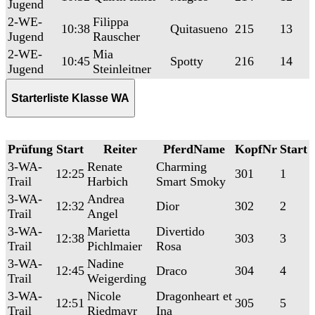
Jugend
2-WE-
Filippa
10:38
Quitasueno
215
13
Jugend
Rauscher
2-WE-
Mia
10:45
Spotty
216
14
Jugend
Steinleitner
Starterliste Klasse WA
Prüfung
Start
Reiter
PferdName
KopfNr
Start
3-WA-
Renate
Charming
12:25
301
1
Trail
Harbich
Smart Smoky
3-WA-
Andrea
12:32
Dior
302
2
Trail
Angel
3-WA-
Marietta
Divertido
12:38
303
3
Trail
Pichlmaier
Rosa
3-WA-
Nadine
12:45
Draco
304
4
Trail
Weigerding
3-WA-
Nicole
Dragonheart et
12:51
305
5
Trail
Riedmayr
Ina