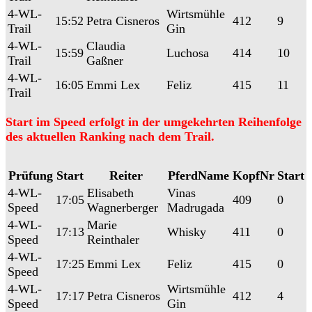
4-WL-
Wirtsmühle
15:52
Petra Cisneros
412
9
Trail
Gin
4-WL-
Claudia
15:59
Luchosa
414
10
Trail
Gaßner
4-WL-
16:05
Emmi Lex
Feliz
415
11
Trail
Start im Speed erfolgt in der umgekehrten Reihenfolge
des aktuellen Ranking nach dem Trail.
Prüfung
Start
Reiter
PferdName
KopfNr
Start
4-WL-
Elisabeth
Vinas
17:05
409
0
Speed
Wagnerberger
Madrugada
4-WL-
Marie
17:13
Whisky
411
0
Speed
Reinthaler
4-WL-
17:25
Emmi Lex
Feliz
415
0
Speed
4-WL-
Wirtsmühle
17:17
Petra Cisneros
412
4
Speed
Gin