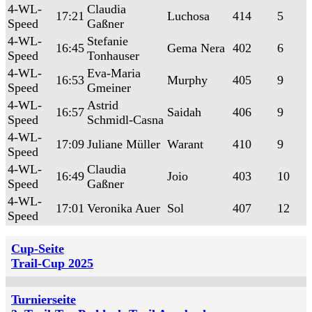
4-WL-
Claudia
17:21
Luchosa
414
5
Speed
Gaßner
4-WL-
Stefanie
16:45
Gema Nera
402
6
Speed
Tonhauser
4-WL-
Eva-Maria
16:53
Murphy
405
9
Speed
Gmeiner
4-WL-
Astrid
16:57
Saidah
406
9
Speed
Schmidl-Casna
4-WL-
17:09
Juliane Müller
Warant
410
9
Speed
4-WL-
Claudia
16:49
Joio
403
10
Speed
Gaßner
4-WL-
17:01
Veronika Auer
Sol
407
12
Speed
Cup-Seite
Trail-Cup 2025
Turnierseite