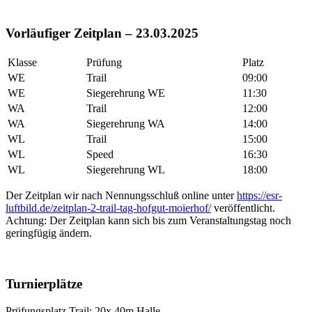
Vorläufiger Zeitplan – 23.03.2025
Klasse
Prüfung
Platz
WE
Trail
09:00
WE
Siegerehrung WE
11:30
WA
Trail
12:00
WA
Siegerehrung WA
14:00
WL
Trail
15:00
WL
Speed
16:30
WL
Siegerehrung WL
18:00
Der Zeitplan wir nach Nennungsschluß online unter
https://esr-
luftbild.de/zeitplan-2-trail-tag-hofgut-moierhof/
veröffentlicht.
Achtung: Der Zeitplan kann sich bis zum Veranstaltungstag noch
geringfügig ändern.
Turnierplätze
Prüfungsplatz Trail: 20x 40m Halle