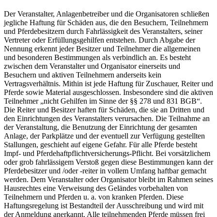
Der Veranstalter, Anlagenbetreiber und die Organisatoren schließen
jegliche Haftung für Schäden aus, die den Besuchern, Teilnehmern
und Pferdebesitzern durch Fahrlässigkeit des Veranstalters, seiner
Vertreter oder Erfüllungsgehilfen entstehen. Durch Abgabe der
Nennung erkennt jeder Besitzer und Teilnehmer die allgemeinen
und besonderen Bestimmungen als verbindlich an. Es besteht
zwischen dem Veranstalter und Organisator einerseits und
Besuchern und aktiven Teilnehmern anderseits kein
Vertragsverhältnis. Mithin ist jede Haftung für Zuschauer, Reiter und
Pferde sowie Material ausgeschlossen. Insbesondere sind die aktiven
Teilnehmer „nicht Gehilfen im Sinne der §§ 278 und 831 BGB“.
Die Reiter und Besitzer haften für Schäden, die sie an Dritten und
den Einrichtungen des Veranstalters verursachen. Die Teilnahme an
der Veranstaltung, die Benutzung der Einrichtung der gesamten
Anlage, der Parkplätze und der eventuell zur Verfügung gestellten
Stallungen, geschieht auf eigene Gefahr. Für alle Pferde besteht
Impf- und Pferdehaftpflichtversicherungs-Pflicht. Bei vorsätzlichem
oder grob fahrlässigem Verstoß gegen diese Bestimmungen kann der
Pferdebesitzer und /oder -reiter in vollem Umfang haftbar gemacht
werden. Dem Veranstalter oder Organisator bleibt im Rahmen seines
Hausrechtes eine Verweisung des Geländes vorbehalten von
Teilnehmern und Pferden u. a. von kranken Pferden. Diese
Haftungsregelung ist Bestandteil der Ausschreibung und wird mit
der Anmeldung anerkannt. Alle teilnehmenden Pferde müssen frei