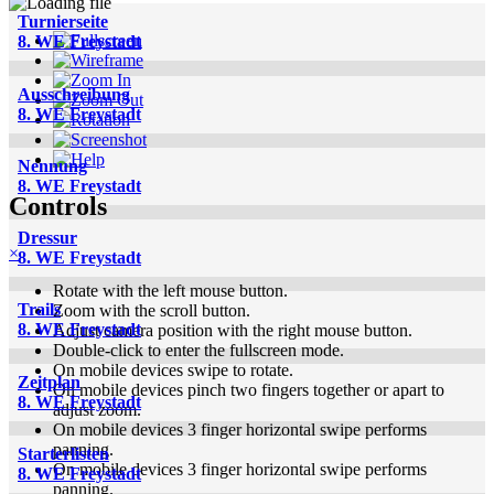
Turnierseite
8. WE Freystadt
Ausschreibung
8. WE Freystadt
Nennung
8. WE Freystadt
Controls
Dressur
×
8. WE Freystadt
Rotate with the left mouse button.
Trails
Zoom with the scroll button.
8. WE Freystadt
Adjust camera position with the right mouse button.
Double-click to enter the fullscreen mode.
On mobile devices swipe to rotate.
Zeitplan
On mobile devices pinch two fingers together or apart to
8. WE Freystadt
adjust zoom.
On mobile devices 3 finger horizontal swipe performs
panning.
Starterlisten
On mobile devices 3 finger horizontal swipe performs
8. WE Freystadt
panning.