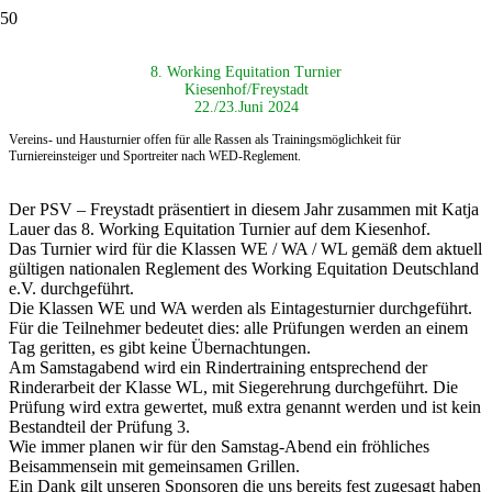
8. Working Equitation Turnier
Kiesenhof/Freystadt
22./23.Juni 2024
Vereins- und Hausturnier offen für alle Rassen als
Trainingsmöglichkeit für
Turniereinsteiger und Sportreiter nach
WED-Reglement.
Der PSV – Freystadt präsentiert in diesem Jahr zusammen mit Katja
Lauer das 8. Working Equitation Turnier auf dem Kiesenhof.
Das Turnier wird für die Klassen WE / WA / WL gemäß dem aktuell
gültigen nationalen Reglement des Working Equitation Deutschland
e.V. durchgeführt.
Die Klassen WE und WA werden als Eintagesturnier durchgeführt.
Für die Teilnehmer bedeutet dies: alle Prüfungen werden an einem
Tag geritten, es gibt keine Übernachtungen.
Am Samstagabend wird ein Rindertraining entsprechend der
Rinderarbeit der Klasse WL, mit Siegerehrung durchgeführt. Die
Prüfung wird extra gewertet, muß extra genannt werden und ist kein
Bestandteil der Prüfung 3.
Wie immer planen wir für den Samstag-Abend ein fröhliches
Beisammensein mit gemeinsamen Grillen.
Ein Dank gilt unseren Sponsoren die uns bereits fest zugesagt haben