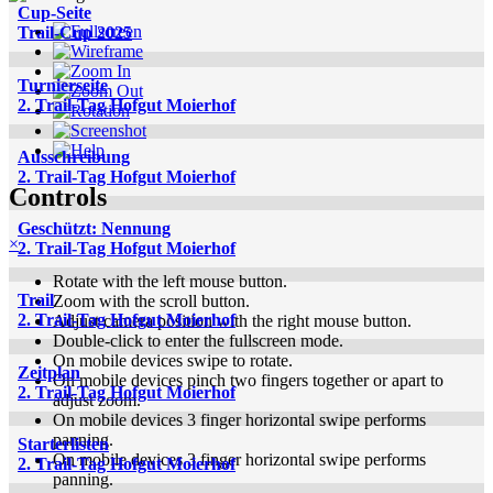
Cup-Seite
Trail-Cup 2025
Turnierseite
2. Trail-Tag Hofgut Moierhof
Ausschreibung
2. Trail-Tag Hofgut Moierhof
Controls
Geschützt: Nennung
×
2. Trail-Tag Hofgut Moierhof
Rotate with the left mouse button.
Trail
Zoom with the scroll button.
2. Trail-Tag Hofgut Moierhof
Adjust camera position with the right mouse button.
Double-click to enter the fullscreen mode.
On mobile devices swipe to rotate.
Zeitplan
On mobile devices pinch two fingers together or apart to
2. Trail-Tag Hofgut Moierhof
adjust zoom.
On mobile devices 3 finger horizontal swipe performs
panning.
Starterlisten
On mobile devices 3 finger horizontal swipe performs
2. Trail-Tag Hofgut Moierhof
panning.