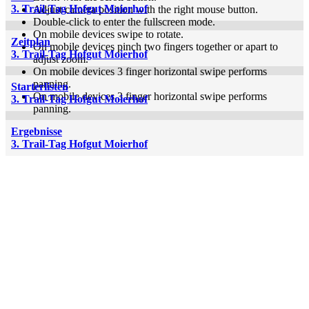
3. Trail-Tag Hofgut Moierhof
Adjust camera position with the right mouse button.
Double-click to enter the fullscreen mode.
On mobile devices swipe to rotate.
Zeitplan
On mobile devices pinch two fingers together or apart to
3. Trail-Tag Hofgut Moierhof
adjust zoom.
On mobile devices 3 finger horizontal swipe performs
panning.
Starterlisten
On mobile devices 3 finger horizontal swipe performs
3. Trail-Tag Hofgut Moierhof
panning.
Ergebnisse
3. Trail-Tag Hofgut Moierhof