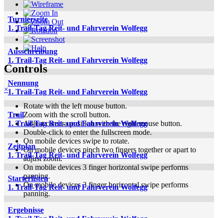
Turnierseite
1. Trail-Tag Reit- und Fahrverein Wolfegg
Ausschreibung
1. Trail-Tag Reit- und Fahrverein Wolfegg
Controls
Nennung
×
1. Trail-Tag Reit- und Fahrverein Wolfegg
Rotate with the left mouse button.
Zoom with the scroll button.
Trail
Adjust camera position with the right mouse button.
1. Trail-Tag Reit- und Fahrverein Wolfegg
Double-click to enter the fullscreen mode.
On mobile devices swipe to rotate.
Zeitplan
On mobile devices pinch two fingers together or apart to
1. Trail-Tag Reit- und Fahrverein Wolfegg
adjust zoom.
On mobile devices 3 finger horizontal swipe performs
panning.
Starterlisten
On mobile devices 3 finger horizontal swipe performs
1. Trail-Tag Reit- und Fahrverein Wolfegg
panning.
Ergebnisse