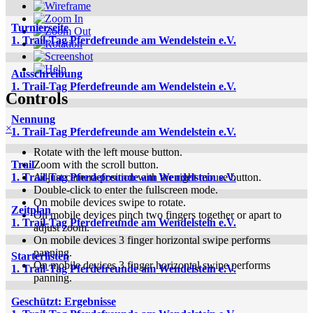
Turnierseite
1. Trail-Tag Pferdefreunde am Wendelstein e.V.
Ausschreibung
1. Trail-Tag Pferdefreunde am Wendelstein e.V.
Controls
Nennung
×
1. Trail-Tag Pferdefreunde am Wendelstein e.V.
Rotate with the left mouse button.
Zoom with the scroll button.
Trail
Adjust camera position with the right mouse button.
1. Trail-Tag Pferdefreunde am Wendelstein e.V.
Double-click to enter the fullscreen mode.
On mobile devices swipe to rotate.
Zeitplan
On mobile devices pinch two fingers together or apart to
1. Trail-Tag Pferdefreunde am Wendelstein e.V.
adjust zoom.
On mobile devices 3 finger horizontal swipe performs
panning.
Starterlisten
On mobile devices 3 finger horizontal swipe performs
1. Trail-Tag Pferdefreunde am Wendelstein e.V.
panning.
Geschützt: Ergebnisse