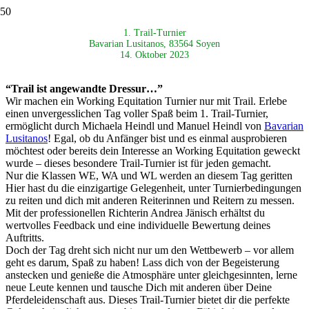
1. Trail-Turnier
Bavarian Lusitanos, 83564 Soyen
14. Oktober 2023
“Trail ist angewandte Dressur…”
Wir machen ein Working Equitation Turnier nur mit Trail. Erlebe
einen unvergesslichen Tag voller Spaß beim 1. Trail-Turnier,
ermöglicht durch Michaela Heindl und Manuel Heindl von
Bavarian
Lusitanos
! Egal, ob du Anfänger bist und es einmal ausprobieren
möchtest oder bereits dein Interesse an Working Equitation geweckt
wurde – dieses besondere Trail-Turnier ist für jeden gemacht.
Nur die Klassen WE, WA und WL werden an diesem Tag geritten
Hier hast du die einzigartige Gelegenheit, unter Turnierbedingungen
zu reiten und dich mit anderen Reiterinnen und Reitern zu messen.
Mit der professionellen Richterin Andrea Jänisch erhältst du
wertvolles Feedback und eine individuelle Bewertung deines
Auftritts.
Doch der Tag dreht sich nicht nur um den Wettbewerb – vor allem
geht es darum, Spaß zu haben! Lass dich von der Begeisterung
anstecken und genieße die Atmosphäre unter gleichgesinnten, lerne
neue Leute kennen und tausche Dich mit anderen über Deine
Pferdeleidenschaft aus. Dieses Trail-Turnier bietet dir die perfekte