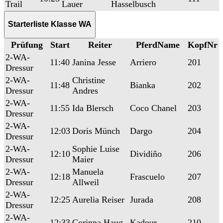
Trail
Lauer
Hasselbusch
Starterliste Klasse WA
Prüfung
Start
Reiter
PferdName
KopfNr
2-WA-
11:40
Janina Jesse
Arriero
201
Dressur
2-WA-
Christine
11:48
Bianka
202
Dressur
Andres
2-WA-
11:55
Ida Blersch
Coco Chanel
203
Dressur
2-WA-
12:03
Doris Münch
Dargo
204
Dressur
2-WA-
Sophie Luise
12:10
Dividiño
206
Dressur
Maier
2-WA-
Manuela
12:18
Frascuelo
207
Dressur
Allweil
2-WA-
12:25
Aurelia Reiser
Jurada
208
Dressur
2-WA-
12:33
Corinna Haug
Kadour
210