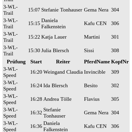
3-WL-
15:07
Stefanie Tonhauser
Gema Nera
304
Trail
3-WL-
Daniela
15:15
Kafu CEN
306
Trail
Falkenstein
3-WL-
15:22
Katja Lauer
Martini
301
Trail
3-WL-
15:30
Julia Blersch
Sissi
308
Trail
Prüfung
Start
Reiter
PferdName
KopfNr
3-WL-
16:20
Weingand Claudia
Invincible
309
Speed
3-WL-
16:24
Ida Blersch
Besito
302
Speed
3-WL-
16:28
Andrea Tölle
Flavius
305
Speed
3-WL-
Stefanie
16:32
Gema Nera
304
Speed
Tonhauser
3-WL-
Daniela
16:36
Kafu CEN
306
Speed
Falkenstein