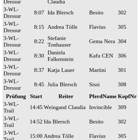
Dressur
Claudia
3-WL-
8:07
Ida Blersch
Besito
302
Dressur
3-WL-
8:15
Andrea Tölle
Flavius
305
Dressur
3-WL-
Stefanie
8:22
Gema Nera
304
Dressur
Tonhauser
3-WL-
Daniela
8:30
Kafu CEN
306
Dressur
Falkenstein
3-WL-
8:37
Katja Lauer
Martini
301
Dressur
3-WL-
8:45
Julia Blersch
Sissi
308
Dressur
Prüfung
Start
Reiter
PferdName
KopfNr
3-WL-
14:45
Weingand Claudia
Invincible
309
Trail
3-WL-
14:52
Ida Blersch
Besito
302
Trail
3-WL-
15:00
Andrea Tölle
Flavius
305
Trail