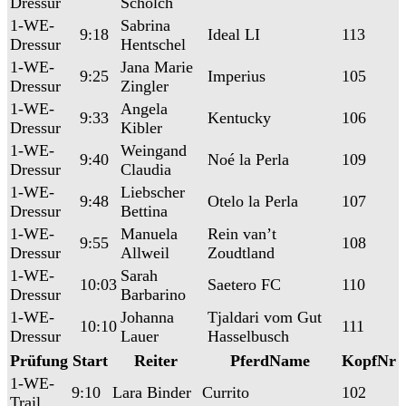
Dressur
Schölch
1-WE-
Sabrina
9:18
Ideal LI
113
Dressur
Hentschel
1-WE-
Jana Marie
9:25
Imperius
105
Dressur
Zingler
1-WE-
Angela
9:33
Kentucky
106
Dressur
Kibler
1-WE-
Weingand
9:40
Noé la Perla
109
Dressur
Claudia
1-WE-
Liebscher
9:48
Otelo la Perla
107
Dressur
Bettina
1-WE-
Manuela
Rein van’t
9:55
108
Dressur
Allweil
Zoudtland
1-WE-
Sarah
10:03
Saetero FC
110
Dressur
Barbarino
1-WE-
Johanna
Tjaldari vom Gut
10:10
111
Dressur
Lauer
Hasselbusch
Prüfung
Start
Reiter
PferdName
KopfNr
1-WE-
9:10
Lara Binder
Currito
102
Trail