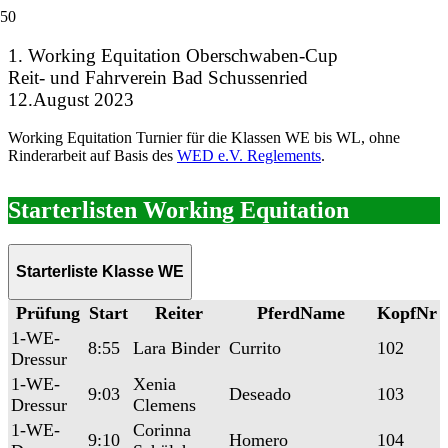
1. Working Equitation Oberschwaben-Cup
Reit- und Fahrverein Bad Schussenried
12.August 2023
Working Equitation Turnier für die Klassen WE bis WL,
ohne
Rinderarbeit auf Basis des
WED e.V. Reglements
.
Starterlisten Working Equitation
Starterliste Klasse WE
Prüfung
Start
Reiter
PferdName
KopfNr
1-WE-
8:55
Lara Binder
Currito
102
Dressur
1-WE-
Xenia
9:03
Deseado
103
Dressur
Clemens
1-WE-
Corinna
9:10
Homero
104