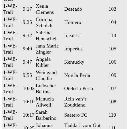
1-WE-
Xenia
9:17
Deseado
103
Trail
Clemens
1-WE-
Corinna
9:25
Homero
104
Trail
Schölch
1-WE-
Sabrina
9:32
Ideal LI
113
Trail
Hentschel
1-WE-
Jana Marie
9:40
Imperius
105
Trail
Zingler
1-WE-
Angela
9:47
Kentucky
106
Trail
Kibler
1-WE-
Weingand
9:55
Noé la Perla
109
Trail
Claudia
1-WE-
Liebscher
10:02
Otelo la Perla
107
Trail
Bettina
1-WE-
Manuela
Rein van’t
10:10
108
Trail
Allweil
Zoudtland
1-WE-
Sarah
10:17
Saetero FC
110
Trail
Barbarino
1-WE-
Johanna
Tjaldari vom Gut
10:25
111