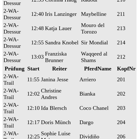
Dressur
2-WA-
12:40
Iris Lanzinger
Maybelline
211
Dressur
2-WA-
Mouro del
12:48
Katja Lauer
213
Dressur
Torozo
2-WA-
12:55
Sandra Knobel
Sir Mondial
214
Dressur
2-WA-
Franziska
Waqqeed al
13:03
212
Dressur
Brunner
Shams
Prüfung
Start
Reiter
PferdName
KopfNr
2-WA-
11:55
Janina Jesse
Arriero
201
Trail
2-WA-
Christine
12:02
Bianka
202
Trail
Andres
2-WA-
12:10
Ida Blersch
Coco Chanel
203
Trail
2-WA-
12:17
Doris Münch
Dargo
204
Trail
2-WA-
Sophie Luise
12:25
Dividiño
206