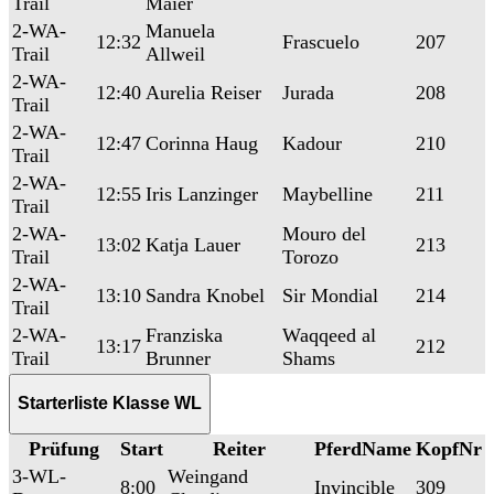
Trail
Maier
2-WA-
Manuela
12:32
Frascuelo
207
Trail
Allweil
2-WA-
12:40
Aurelia Reiser
Jurada
208
Trail
2-WA-
12:47
Corinna Haug
Kadour
210
Trail
2-WA-
12:55
Iris Lanzinger
Maybelline
211
Trail
2-WA-
Mouro del
13:02
Katja Lauer
213
Trail
Torozo
2-WA-
13:10
Sandra Knobel
Sir Mondial
214
Trail
2-WA-
Franziska
Waqqeed al
13:17
212
Trail
Brunner
Shams
Starterliste Klasse WL
Prüfung
Start
Reiter
PferdName
KopfNr
3-WL-
Weingand
8:00
Invincible
309