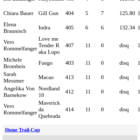
Chiara Bauer
Gill Gun
404
5
7
125.80
Elena
Indra
405
6
6
132.34
Braunisch
Love me
Vero
Tender R
407
11
0
disq
Rommelfanger
aka Lupo
Michele
Fuego
403
11
0
disq
Brombeis
Sarah
Macao
413
11
0
disq
Messmer
Angelika Von
Nordland
412
11
0
disq
Barnekow
10
Maverick
Vero
da
414
11
0
disq
Rommelfanger
Quebrada
Home Trail-Cup