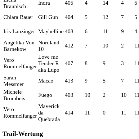
Indra
405
4
14
4
6
Braunisch
Chiara Bauer
Gill Gun
404
5
12
7
5
Iris Lanzinger
Maybelline
408
6
11
9
4
Angelika Von
Nordland
412
7
10
2
1
Barnekow
10
Love me
Vero
Tender R
407
8
9
3
1
Rommelfanger
aka Lupo
Sarah
Macao
413
9
5
7
1
Messmer
Michele
Fuego
403
10
2
10
1
Brombeis
Maverick
Vero
da
414
11
0
11
1
Rommelfanger
Quebrada
Trail-Wertung