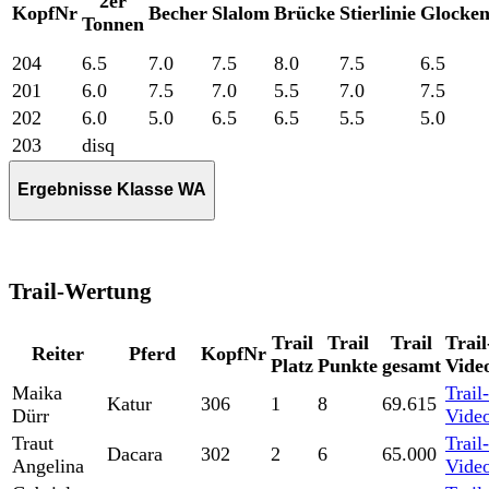
2er
KopfNr
Becher
Slalom
Brücke
Stierlinie
Glocken
Tonnen
204
6.5
7.0
7.5
8.0
7.5
6.5
201
6.0
7.5
7.0
5.5
7.0
7.5
202
6.0
5.0
6.5
6.5
5.5
5.0
203
disq
Ergebnisse Klasse WA
Trail-Wertung
Trail
Trail
Trail
Trail
Reiter
Pferd
KopfNr
Platz
Punkte
gesamt
Vide
Maika
Trail-
Katur
306
1
8
69.615
Dürr
Vide
Traut
Trail-
Dacara
302
2
6
65.000
Angelina
Vide