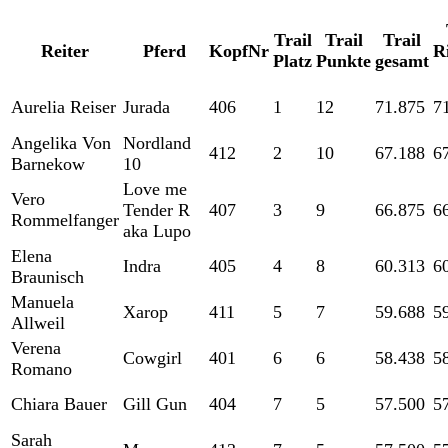
Trail
Trail
Trail
Reiter
Pferd
KopfNr
R
Platz
Punkte
gesamt
Aurelia Reiser
Jurada
406
1
12
71.875
7
Angelika Von
Nordland
412
2
10
67.188
6
Barnekow
10
Love me
Vero
Tender R
407
3
9
66.875
6
Rommelfanger
aka Lupo
Elena
Indra
405
4
8
60.313
6
Braunisch
Manuela
Xarop
411
5
7
59.688
5
Allweil
Verena
Cowgirl
401
6
6
58.438
5
Romano
Chiara Bauer
Gill Gun
404
7
5
57.500
5
Sarah