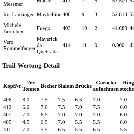
Macao
413
7
5
57.500
5
Messmer
Iris Lanzinger
Maybelline
408
9
3
52.813
5
Michele
Fuego
403
10
2
44.688
4
Brombeis
Maverick
Vero
da
414
11
0
0.000
di
Rommelfanger
Quebrada
Trail-Wertung-Detail
2er
Garocha
Ring
KopfNr
Becher
Slalom
Brücke
Tonnen
aufnehmen
stech
406
8.0
7.5
7.5
6.5
7.0
7.0
412
6.0
7.0
7.5
7.0
7.5
6.0
407
7.0
6.5
7.0
7.0
7.0
6.0
405
4.5
6.5
7.0
5.5
5.5
6.0
411
7.0
5.5
6.5
5.5
6.5
5.5