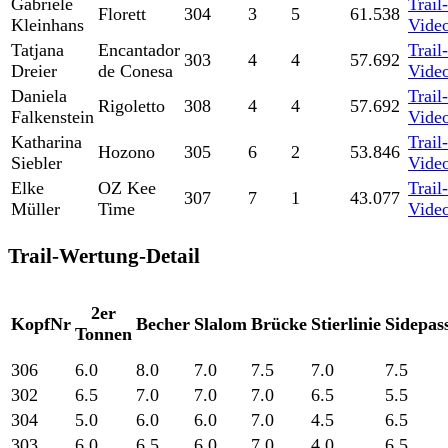
Gabriele
Trail-
Florett
304
3
5
61.538
Kleinhans
Vide
Tatjana
Encantador
Trail-
303
4
4
57.692
Dreier
de Conesa
Vide
Daniela
Trail-
Rigoletto
308
4
4
57.692
Falkenstein
Vide
Katharina
Trail-
Hozono
305
6
2
53.846
Siebler
Vide
Elke
OZ Kee
Trail-
307
7
1
43.077
Müller
Time
Vide
Trail-Wertung-Detail
2er
KopfNr
Becher
Slalom
Brücke
Stierlinie
Sidepas
Tonnen
306
6.0
8.0
7.0
7.5
7.0
7.5
302
6.5
7.0
7.0
7.0
6.5
5.5
304
5.0
6.0
6.0
7.0
4.5
6.5
303
6.0
6.5
6.0
7.0
4.0
6.5