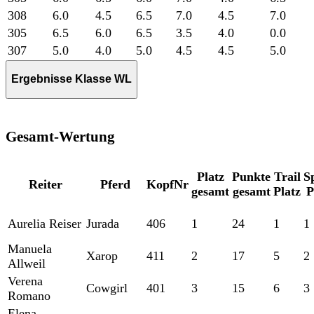
308
6.0
4.5
6.5
7.0
4.5
7.0
305
6.5
6.0
6.5
3.5
4.0
0.0
307
5.0
4.0
5.0
4.5
4.5
5.0
Ergebnisse Klasse WL
Gesamt-Wertung
Platz
Punkte
Trail
S
Reiter
Pferd
KopfNr
gesamt
gesamt
Platz
P
Aurelia Reiser
Jurada
406
1
24
1
1
Manuela
Xarop
411
2
17
5
2
Allweil
Verena
Cowgirl
401
3
15
6
3
Romano
Elena