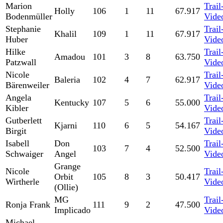
Marion
Trail
Holly
106
1
11
67.917
Bodenmüller
Vide
Stephanie
Trail
Khalil
109
1
11
67.917
Huber
Vide
Hilke
Trail
Amadou
101
3
8
63.750
Patzwall
Vide
Nicole
Trail
Baleria
102
4
7
62.917
Bärenweiler
Vide
Angela
Trail
Kentucky
107
5
6
55.000
Kibler
Vide
Gutberlett
Trail
Kjarni
110
6
5
54.167
Birgit
Vide
Isabell
Don
Trail
103
7
4
52.500
Schwaiger
Angel
Vide
Grange
Nicole
Trail
Orbit
105
8
3
50.417
Wirtherle
Vide
(Ollie)
MG
Trail
Ronja Frank
111
9
2
47.500
Implicado
Vide
Michael