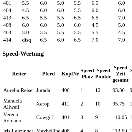
401
5.5
6.0
5.0
5.5
6.5
6.0
404
4.5
6.0
6.0
5.5
6.0
6.0
413
6.5
5.5
5.5
6.5
6.5
7.0
408
6.0
6.0
5.0
6.0
4.5
5.0
403
3.0
3.5
5.5
5.5
5.5
4.5
414
disq
6.5
6.0
6.5
7.0
7.0
Speed-Wertung
Speed
Speed
Speed
Reiter
Pferd
KopfNr
Zeit
Platz
Punkte
gesamt
Aurelia Reiser
Jurada
406
1
12
93.36
Manuela
Xarop
411
2
10
95.75
Allweil
Verena
Cowgirl
401
3
9
110.05
Romano
Iris Lanzinger
Maybelline
408
4
8
113.69