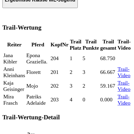
Trail-Wertung
Trail
Trail
Trail
Trail-
Reiter
Pferd
KopfNr
Platz
Punkte
gesamt
Video
Jana
Epona
204
1
5
68.750
Kibler
Graziella.
Anni
Trail-
Florett
201
2
3
66.667
Kleinhans
Video
Kaja
Trail-
Mojo
202
3
2
59.167
Geisinger
Video
Mira
Patriks
Trail-
203
4
0
0.000
Frasch
Adelaide
Video
Trail-Wertung-Detail