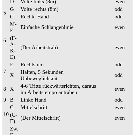
D
Volte links (8m)
even
G
Volte rechts (8m)
odd
5
C
Rechte Hand
odd
M-
Einfache Schlangenlinie
even
F
(F-
6
A-
(Der Arbeitstrab)
even
K-
E)
E
Rechts um
odd
7
Halten, 5 Sekunden
X
odd
Unbeweglichkeit
4-6 Tritte rückwärtsrichten, daraus
8
X
even
im Arbeitstempo antraben
9
B
Linke Hand
odd
C
Mittelschritt
even
10
(C-
(Der Mittelschritt)
even
E)
Zw.