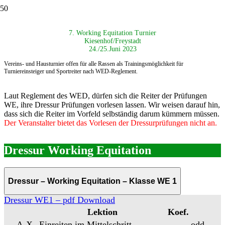
7. Working Equitation Turnier
Kiesenhof/Freystadt
24./25.Juni 2023
Vereins- und Hausturnier offen für alle Rassen als
Trainingsmöglichkeit für
Turniereinsteiger und Sportreiter nach
WED-Reglement.
Laut Reglement des WED, dürfen sich die Reiter der Prüfungen
WE, ihre Dressur Prüfungen vorlesen lassen. Wir weisen darauf hin,
dass sich die Reiter im Vorfeld selbständig darum kümmern müssen.
Der Veranstalter bietet das Vorlesen der Dressurprüfungen nicht an.
Dressur Working Equitation
Dressur – Working Equitation – Klasse WE 1
Dressur WE1 – pdf Download
Lektion
Koef.
A-X
Einreiten im Mittelschritt
odd