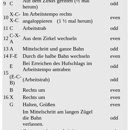
Auf dem Zirkel geritten (½ mal
9
C
odd
herum)
Im Arbeitstempo rechts
X-C-
10
even
X-C
angaloppieren (1 ½ mal herum)
11
C
Arbeitstrab
odd
C-X-
12
Aus dem Zirkel wechseln
even
A
13
A
Mittelschritt und ganze Bahn
odd
14
F-E
Durch die halbe Bahn wechseln
even
Bei Erreichen des Hufschlags im
E
odd
Arbeitstempo antraben
15
(E-C-
(Arbeitstrab)
odd
B)
B
Rechts um
even
16
X
Rechts um
even
G
Halten, Grüßen
even
Im Mittelschritt am langen Zügel
die Bahn
odd
verlassen.