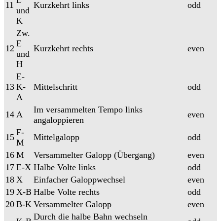
E
11
Kurzkehrt links
odd
und
K
Zw.
E
12
Kurzkehrt rechts
even
und
H
E-
13
K-
Mittelschritt
odd
A
Im versammelten Tempo links
14
A
even
angaloppieren
F-
15
Mittelgalopp
odd
M
16
M
Versammelter Galopp (Übergang)
even
17
E-X
Halbe Volte links
odd
18
X
Einfacher Galoppwechsel
even
19
X-B
Halbe Volte rechts
odd
20
B-K
Versammelter Galopp
even
Durch die halbe Bahn wechseln