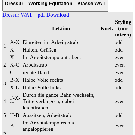
Dressur – Working Equitation – Klasse WA 1
Dressur WA1 – pdf Download
Styling
Lektion
Koef.
(nur
intern)
A-X
Einreiten im Arbeitgstrab
odd
1
X
Halten. Grüßen
odd
X
Im Arbeitstempo antraben,
even
2
X-C
Arbeitstrab
even
C
rechte Hand
even
B-X
Halbe Volte rechts
odd
3
X-E
Halbe Volte links
odd
Durch die ganze Bahn wechseln,
F-X-
4
Tritte verlängern, dabei
even
H
leichttraben
5
H-B
Aussitzen, Arbeitstrab
odd
Im Arbeitstempo rechts
B
even
angaloppieren
6