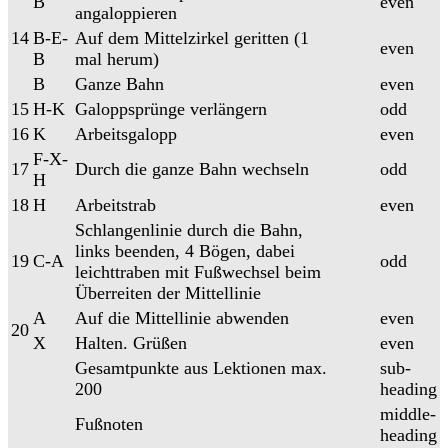
B
even
angaloppieren
14
B-E-
Auf dem Mittelzirkel geritten (1
even
B
mal herum)
B
Ganze Bahn
even
15
H-K
Galoppsprünge verlängern
odd
16
K
Arbeitsgalopp
even
F-X-
17
Durch die ganze Bahn wechseln
odd
H
18
H
Arbeitstrab
even
Schlangenlinie durch die Bahn,
links beenden, 4 Bögen, dabei
19
C-A
odd
leichttraben mit Fußwechsel beim
Überreiten der Mittellinie
A
Auf die Mittellinie abwenden
even
20
X
Halten. Grüßen
even
Gesamtpunkte aus Lektionen max.
sub-
200
heading
middle-
Fußnoten
heading