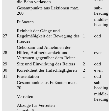
die Bahn verlassen.
Gesamtpunkte aus Lektionen max.
sub-
260
heading
middle-
Fußnoten
heading
Reinheit der Gänge und
27
Regelmäßigkeit der Bewegung des
1
odd
Pferdes
Gehorsam und Annehmen der
28
Hilfen, Aufmerksamkeit und
1
even
Vertrauen gegenüber dem Reiter
29
Sitz und Einwirkung des Reiters
2
odd
30
Korrektheit der Hufschlagfiguren
2
even
31
Präsentation
1
odd
Gesamtpunkteaus Fußnoten max.
sub-
70
heading
middle-
Verreiten
heading
Abzüge für Verreiten
1. mal: -5