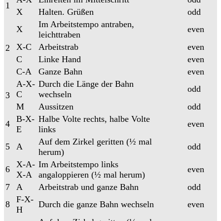
1
X
Halten. Grüßen
odd
Im Arbeitstempo antraben,
X
even
leichttraben
X-C
Arbeitstrab
even
2
C
Linke Hand
even
C-A
Ganze Bahn
even
A-X-
Durch die Länge der Bahn
odd
C
wechseln
3
M
Aussitzen
odd
B-X-
Halbe Volte rechts, halbe Volte
4
even
E
links
Auf dem Zirkel geritten (½ mal
5
A
odd
herum)
X-A-
Im Arbeitstempo links
6
even
X-A
angaloppieren (½ mal herum)
7
A
Arbeitstrab und ganze Bahn
odd
F-X-
8
Durch die ganze Bahn wechseln
even
H