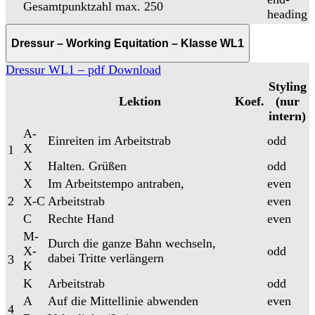
Gesamtpunktzahl max. 250
heading
Dressur – Working Equitation – Klasse WL1
Dressur WL1 – pdf Download
Styling
Lektion
Koef.
(nur
intern)
A-
Einreiten im Arbeitstrab
odd
X
1
X
Halten. Grüßen
odd
X
Im Arbeitstempo antraben,
even
2
X-C
Arbeitstrab
even
C
Rechte Hand
even
M-
Durch die ganze Bahn wechseln,
X-
odd
dabei Tritte verlängern
3
K
K
Arbeitstrab
odd
A
Auf die Mittellinie abwenden
even
4