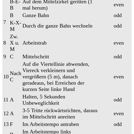
B-E-
Auf dem Mittelzirkel geritten (1
even
B
mal herum)
B
Ganze Bahn
odd
7
K-X-
Durch die ganze Bahn wechseln
odd
M
Zw.
8
X u.
Arbeitstrab
even
M
9
C
Mittelschritt
odd
Auf die Viertellinie abwenden,
Viereck verkleinern und
Nach
10
vergrößern (5 m), danach
even
C
geradeaus, bei Erreichen der
kurzen Seite linke Hand
Halten, 5 Sekunden
11
A
odd
Unbeweglichkeit
3-5 Tritte rückwärtsrichten, daraus
12
A
even
im Mittelschritt anreiten
13
F
Im Arbeitstempo antraben
odd
Im Arbeitstempo links