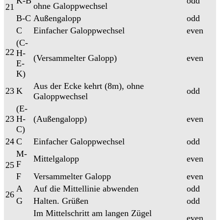
K-B
odd
ohne Galoppwechsel
21
B-C
Außengalopp
odd
C
Einfacher Galoppwechsel
even
(C-
22
H-
(Versammelter Galopp)
even
E-
K)
Aus der Ecke kehrt (8m), ohne
23
K
odd
Galoppwechsel
(E-
23
H-
(Außengalopp)
even
C)
24
C
Einfacher Galoppwechsel
odd
M-
Mittelgalopp
even
F
25
F
Versammelter Galopp
even
A
Auf die Mittellinie abwenden
odd
26
G
Halten. Grüßen
odd
Im Mittelschritt am langen Zügel
even