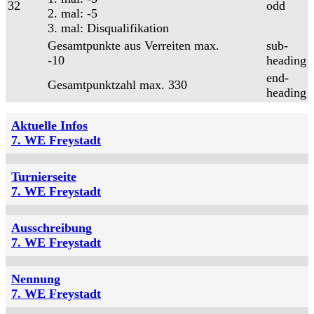
32
odd
2. mal: -5
3. mal: Disqualifikation
Gesamtpunkte aus Verreiten max.
sub-
-10
heading
end-
Gesamtpunktzahl max. 330
heading
Aktuelle Infos
7. WE Freystadt
Turnierseite
7. WE Freystadt
Ausschreibung
7. WE Freystadt
Nennung
7. WE Freystadt