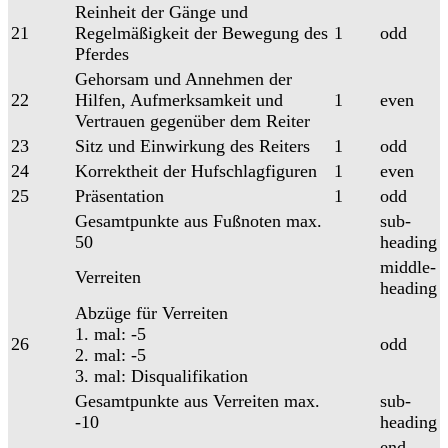
Reinheit der Gänge und
21
Regelmäßigkeit der Bewegung des
1
odd
Pferdes
Gehorsam und Annehmen der
22
Hilfen, Aufmerksamkeit und
1
even
Vertrauen gegenüber dem Reiter
23
Sitz und Einwirkung des Reiters
1
odd
24
Korrektheit der Hufschlagfiguren
1
even
25
Präsentation
1
odd
Gesamtpunkte aus Fußnoten max.
sub-
50
heading
middle-
Verreiten
heading
Abzüge für Verreiten
1. mal: -5
26
odd
2. mal: -5
3. mal: Disqualifikation
Gesamtpunkte aus Verreiten max.
sub-
-10
heading
end-