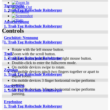
Turnierseite
1. Trail-Tag Reitschule Reitsberger
Ausschreibung
1. Trail-Tag Reitschule Reitsberger
Controls
Geschützt: Nennung
×
1. Trail-Tag Reitschule Reitsberger
Rotate with the left mouse button.
Trail
Zoom with the scroll button.
1. Trail-Tag Reitschule Reitsberger
Adjust camera position with the right mouse button.
Double-click to enter the fullscreen mode.
On mobile devices swipe to rotate.
Zeitplan
On mobile devices pinch two fingers together or apart to
1. Trail-Tag Reitschule Reitsberger
adjust zoom.
On mobile devices 3 finger horizontal swipe performs
panning.
Starterlisten
On mobile devices 3 finger horizontal swipe performs
1. Trail-Tag Reitschule Reitsberger
panning.
Ergebnisse
1. Trail-Tag Reitschule Reitsberger