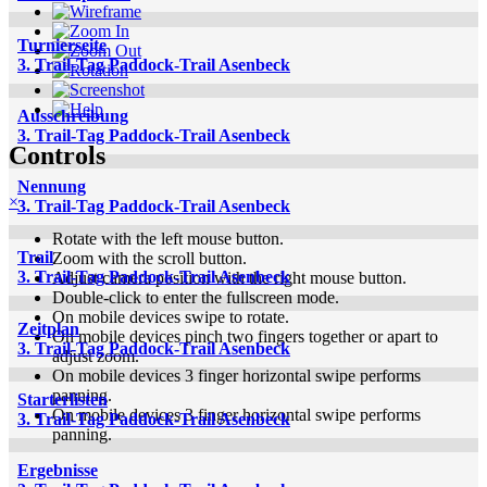
Turnierseite
3. Trail-Tag Paddock-Trail Asenbeck
Ausschreibung
3. Trail-Tag Paddock-Trail Asenbeck
Controls
Nennung
×
3. Trail-Tag Paddock-Trail Asenbeck
Rotate with the left mouse button.
Trail
Zoom with the scroll button.
3. Trail-Tag Paddock-Trail Asenbeck
Adjust camera position with the right mouse button.
Double-click to enter the fullscreen mode.
On mobile devices swipe to rotate.
Zeitplan
On mobile devices pinch two fingers together or apart to
3. Trail-Tag Paddock-Trail Asenbeck
adjust zoom.
On mobile devices 3 finger horizontal swipe performs
panning.
Starterlisten
On mobile devices 3 finger horizontal swipe performs
3. Trail-Tag Paddock-Trail Asenbeck
panning.
Ergebnisse