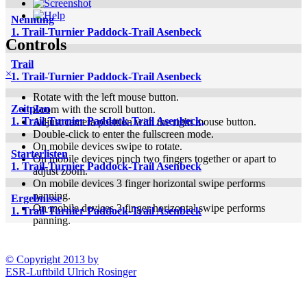
Nennung
1. Trail-Turnier Paddock-Trail Asenbeck
Controls
Trail
×
1. Trail-Turnier Paddock-Trail Asenbeck
Rotate with the left mouse button.
Zeitplan
Zoom with the scroll button.
1. Trail-Turnier Paddock-Trail Asenbeck,
Adjust camera position with the right mouse button.
Double-click to enter the fullscreen mode.
On mobile devices swipe to rotate.
Starterlisten
On mobile devices pinch two fingers together or apart to
1. Trail-Turnier Paddock-Trail Asenbeck
adjust zoom.
On mobile devices 3 finger horizontal swipe performs
panning.
Ergebnisse
On mobile devices 3 finger horizontal swipe performs
1. Trail-Turnier Paddock-Trail Asenbeck
panning.
© Copyright 2013 by
ESR-Luftbild Ulrich Rosinger