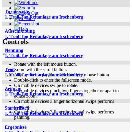
Turnierseite
1. Trail-Tag Reitanlage am Irschenberg
Ausschreibung
1. Trail-Tag Reitanlage am Irschenberg
Controls
Nennung
×
1. Trail-Tag Reitanlage am Irschenberg
Rotate with the left mouse button.
Zoom with the scroll button.
Trail
Adjust camera position with the right mouse button.
1. Trail-Tag Reitanlage am Irschenberg
Double-click to enter the fullscreen mode.
On mobile devices swipe to rotate.
Zeitplan
On mobile devices pinch two fingers together or apart to
1. Trail-Tag Reitanlage am Irschenberg
adjust zoom.
On mobile devices 3 finger horizontal swipe performs
panning.
Starterlisten
On mobile devices 3 finger horizontal swipe performs
1. Trail-Tag Reitanlage am Irschenberg
panning.
Ergebnisse