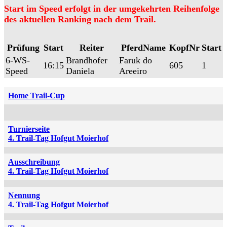
Start im Speed erfolgt in der umgekehrten Reihenfolge
des aktuellen Ranking nach dem Trail.
Prüfung
Start
Reiter
PferdName
KopfNr
Start
6-WS-
Brandhofer
Faruk do
16:15
605
1
Speed
Daniela
Areeiro
Home Trail-Cup
Turnierseite
4. Trail-Tag Hofgut Moierhof
Ausschreibung
4. Trail-Tag Hofgut Moierhof
Nennung
4. Trail-Tag Hofgut Moierhof