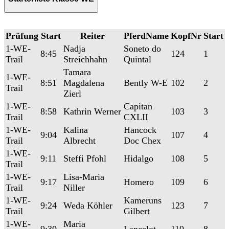
Prüfung
Start
Reiter
PferdName
KopfNr
Start
1-WE-
Nadja
Soneto do
8:45
124
1
Trail
Streichhahn
Quintal
Tamara
1-WE-
8:51
Magdalena
Bently W-E
102
2
Trail
Zierl
1-WE-
Capitan
8:58
Kathrin Werner
103
3
Trail
CXLII
1-WE-
Kalina
Hancock
9:04
107
4
Trail
Albrecht
Doc Chex
1-WE-
9:11
Steffi Pfohl
Hidalgo
108
5
Trail
1-WE-
Lisa-Maria
9:17
Homero
109
6
Trail
Niller
1-WE-
Kameruns
9:24
Weda Köhler
123
7
Trail
Gilbert
1-WE-
Maria