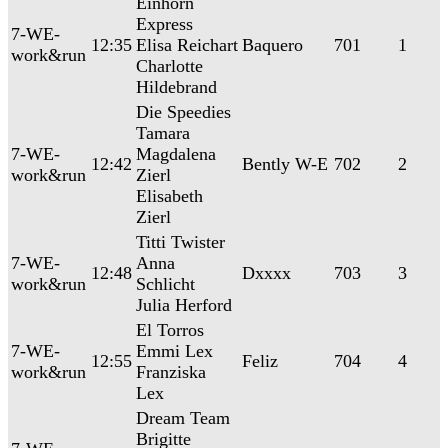
Einhorn
Express
7-WE-
12:35
Elisa Reichart
Baquero
701
1
work&run
Charlotte
Hildebrand
Die Speedies
Tamara
7-WE-
Magdalena
12:42
Bently W-E
702
2
work&run
Zierl
Elisabeth
Zierl
Titti Twister
7-WE-
Anna
12:48
Dxxxx
703
3
work&run
Schlicht
Julia Herford
El Torros
7-WE-
Emmi Lex
12:55
Feliz
704
4
work&run
Franziska
Lex
Dream Team
Brigitte