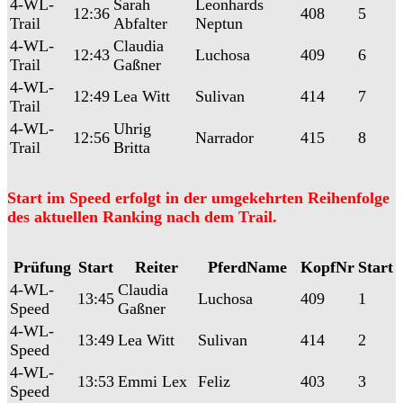
4-WL-
Sarah
Leonhards
12:36
408
5
Trail
Abfalter
Neptun
4-WL-
Claudia
12:43
Luchosa
409
6
Trail
Gaßner
4-WL-
12:49
Lea Witt
Sulivan
414
7
Trail
4-WL-
Uhrig
12:56
Narrador
415
8
Trail
Britta
Start im Speed erfolgt in der umgekehrten Reihenfolge
des aktuellen Ranking nach dem Trail.
Prüfung
Start
Reiter
PferdName
KopfNr
Start
4-WL-
Claudia
13:45
Luchosa
409
1
Speed
Gaßner
4-WL-
13:49
Lea Witt
Sulivan
414
2
Speed
4-WL-
13:53
Emmi Lex
Feliz
403
3
Speed