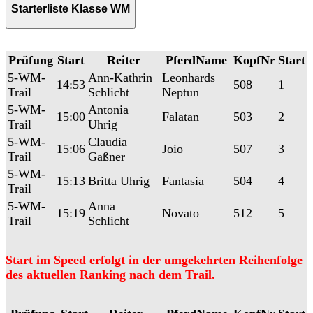
Starterliste Klasse WM
Prüfung
Start
Reiter
PferdName
KopfNr
Start
5-WM-
Ann-Kathrin
Leonhards
14:53
508
1
Trail
Schlicht
Neptun
5-WM-
Antonia
15:00
Falatan
503
2
Trail
Uhrig
5-WM-
Claudia
15:06
Joio
507
3
Trail
Gaßner
5-WM-
15:13
Britta Uhrig
Fantasia
504
4
Trail
5-WM-
Anna
15:19
Novato
512
5
Trail
Schlicht
Start im Speed erfolgt in der umgekehrten Reihenfolge
des aktuellen Ranking nach dem Trail.