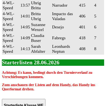
4-WL-
Uhrig
13:57
Narrador
415
4
Speed
Britta
4-WL-
Britta
Impacto das
14:01
406
5
Speed
Uhrig
Valadas
4-WL-
Suzanne
14:05
Desejo
401
6
Speed
Wenzel
4-WL-
Claudia
14:09
Fabregs
418
7
Speed
Buser
4-WL-
Sarah
Leonhards
14:13
408
8
Speed
Abfalter
Neptun
Starterlisten 28.06.2026
Achtung: Es kann, bedingt durch den Turnierverlauf zu
Verschiebungen kommen.
Zum anschauen der Listen auf dem Handy, das Handy ins
Querformat drehen.
Starterliste Klasse WE