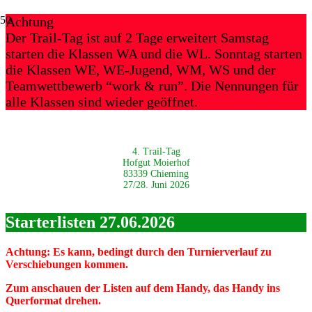
Achtung
Der Trail-Tag ist auf 2 Tage erweitert Samstag
starten die Klassen WA und die WL. Sonntag starten
die Klassen WE, WE-Jugend, WM, WS und der
Teamwettbewerb “work & run”. Die Nennungen für
alle Klassen sind wieder geöffnet.
4. Trail-Tag
Hofgut Moierhof
83339 Chieming
27/28. Juni 2026
Starterlisten 27.06.2026
Achtung: Es kann, bedingt durch den Turnierverlauf zu
Verschiebungen kommen.
Zum anschauen der Listen auf dem Handy, das Handy ins
Querformat drehen.