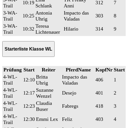
10:19
312
7
Trail
Schlank
Anni
3-WA-
Antonia
Impacto das
10:25
303
8
Trail
Uhrig
Valadas
3-WA-
Teresa
10:32
Hilario
314
9
Trail
Lichtenauer
Starterliste Klasse WL
Prüfung
Start
Reiter
PferdName
KopfNr
Start
4-WL-
Britta
Impacto das
12:10
406
1
Trail
Uhrig
Valadas
4-WL-
Suzanne
12:17
Desejo
401
2
Trail
Wenzel
4-WL-
Claudia
12:23
Fabregs
418
3
Trail
Buser
4-WL-
12:30
Emmi Lex
Feliz
403
4
Trail