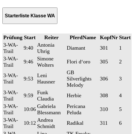
Starterliste Klasse WA
Prüfung
Start
Reiter
PferdName
KopfNr
Start
3-WA-
Antonia
9:40
Diamant
301
1
Trail
Uhrig
3-WA-
Simone
9:46
Flori d‘oro
305
2
Trail
Wolters
GB
3-WA-
Leni
9:53
Silverlights
306
3
Trail
Hausner
Melody
3-WA-
Funk
9:59
Herbie
308
4
Trail
Claudia
3-WA-
Gabriela
Pericana
10:06
310
5
Trail
Blessmann
Peluda
3-WA-
Andrea
10:12
Radikal
311
6
Trail
Schmidt
3-WA-
Lina
TK Freaky