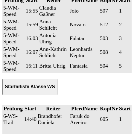
Prüfung
Start
Reiter
PferdName
KopfNr
Start
5-WM-
Claudia
15:55
Joio
507
1
Speed
Gaßner
5-WM-
Anna
15:59
Novato
512
2
Speed
Schlicht
5-WM-
Antonia
16:03
Falatan
503
3
Speed
Uhrig
5-WM-
Ann-Kathrin
Leonhards
16:07
508
4
Speed
Schlicht
Neptun
5-WM-
16:11
Britta Uhrig
Fantasia
504
5
Speed
Starterliste Klasse WS
Prüfung
Start
Reiter
PferdName
KopfNr
Start
6-WS-
Brandhofer
Faruk do
14:40
605
1
Trail
Daniela
Areeiro