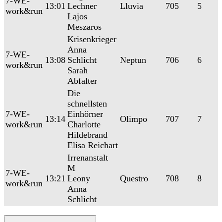
7-WE-
13:01
Lechner
Lluvia
705
5
work&run
Lajos
Meszaros
Krisenkrieger
Anna
7-WE-
13:08
Schlicht
Neptun
706
6
work&run
Sarah
Abfalter
Die
schnellsten
7-WE-
Einhörner
13:14
Olimpo
707
7
work&run
Charlotte
Hildebrand
Elisa Reichart
Irrenanstalt
M
7-WE-
13:21
Leony
Questro
708
8
work&run
Anna
Schlicht