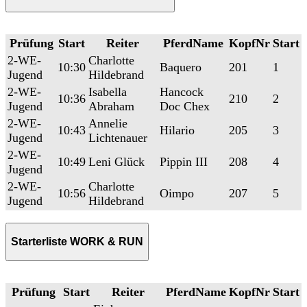
Prüfung
Start
Reiter
PferdName
KopfNr
Start
2-WE-
Charlotte
10:30
Baquero
201
1
Jugend
Hildebrand
2-WE-
Isabella
Hancock
10:36
210
2
Jugend
Abraham
Doc Chex
2-WE-
Annelie
10:43
Hilario
205
3
Jugend
Lichtenauer
2-WE-
10:49
Leni Glück
Pippin III
208
4
Jugend
2-WE-
Charlotte
10:56
Oimpo
207
5
Jugend
Hildebrand
Starterliste WORK & RUN
Prüfung
Start
Reiter
PferdName
KopfNr
Start