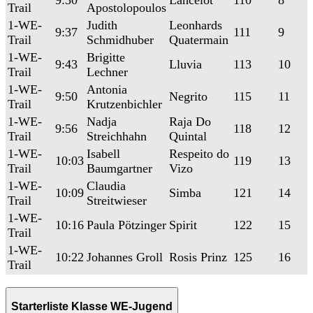
9:30
Lancelot
110
8
Trail
Apostolopoulos
1-WE-
Judith
Leonhards
9:37
111
9
Trail
Schmidhuber
Quatermain
1-WE-
Brigitte
9:43
Lluvia
113
10
Trail
Lechner
1-WE-
Antonia
9:50
Negrito
115
11
Trail
Krutzenbichler
1-WE-
Nadja
Raja Do
9:56
118
12
Trail
Streichhahn
Quintal
1-WE-
Isabell
Respeito do
10:03
119
13
Trail
Baumgartner
Vizo
1-WE-
Claudia
10:09
Simba
121
14
Trail
Streitwieser
1-WE-
10:16
Paula Pötzinger
Spirit
122
15
Trail
1-WE-
10:22
Johannes Groll
Rosis Prinz
125
16
Trail
Starterliste Klasse WE-Jugend