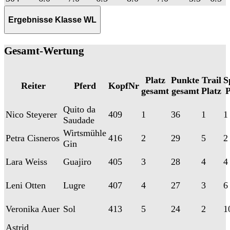
Ergebnisse Klasse WL
Gesamt-Wertung
Platz
Punkte
Trail
S
Reiter
Pferd
KopfNr
gesamt
gesamt
Platz
P
Quito da
Nico Steyerer
409
1
36
1
1
Saudade
Wirtsmühle
Petra Cisneros
416
2
29
5
2
Gin
Lara Weiss
Guajiro
405
3
28
4
4
Leni Otten
Lugre
407
4
27
3
6
Veronika Auer
Sol
413
5
24
2
1
Astrid