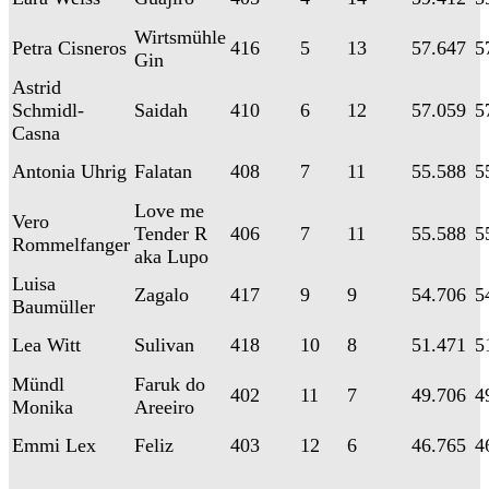
Wirtsmühle
Petra Cisneros
416
5
13
57.647
5
Gin
Astrid
Schmidl-
Saidah
410
6
12
57.059
5
Casna
Antonia Uhrig
Falatan
408
7
11
55.588
5
Love me
Vero
Tender R
406
7
11
55.588
5
Rommelfanger
aka Lupo
Luisa
Zagalo
417
9
9
54.706
5
Baumüller
Lea Witt
Sulivan
418
10
8
51.471
5
Mündl
Faruk do
402
11
7
49.706
4
Monika
Areeiro
Emmi Lex
Feliz
403
12
6
46.765
4