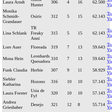
Laura Arndt
306
4
16
62.500
Hunter
Vi
Monika
Tra
Schmidt-
Osiris
312
5
15
62.143
Vi
Grandauer
TR
Tra
Lina Schlank
Freaky
315
5
15
62.143
Vi
Anni
Tra
Lore Auer
Floreada
319
7
13
59.643
Vi
Leonhards
Tra
Mona Hein
310
7
13
59.643
Quesadora
Vi
Tra
Funk Claudia
Herbie
307
9
11
58.929
Vi
Siebler
Tra
Hozono
316
10
10
57.143
Katharina
Vi
Usia de
Tra
Laura Forster
320
10
10
57.143
Fyf
Vi
Andrea
Tra
Desejo
321
12
8
55.714
Grieshaber
Vi