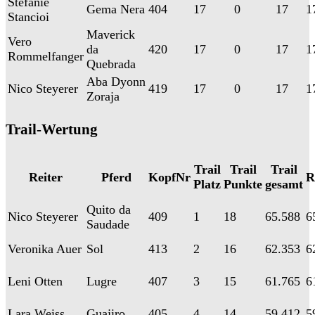
Stefanie
Gema Nera
404
17
0
17
1
Stancioi
Maverick
Vero
da
420
17
0
17
1
Rommelfanger
Quebrada
Aba Dyonn
Nico Steyerer
419
17
0
17
1
Zoraja
Trail-Wertung
Trail
Trail
Trail
Reiter
Pferd
KopfNr
R
Platz
Punkte
gesamt
Quito da
Nico Steyerer
409
1
18
65.588
6
Saudade
Veronika Auer
Sol
413
2
16
62.353
6
Leni Otten
Lugre
407
3
15
61.765
6
Lara Weiss
Guajiro
405
4
14
59.412
5