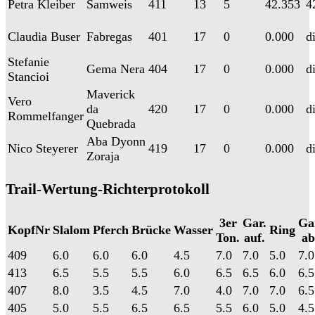
Petra Kleiber
Samweis
411
13
5
42.353
4
Claudia Buser
Fabregas
401
17
0
0.000
d
Stefanie
Gema Nera
404
17
0
0.000
d
Stancioi
Maverick
Vero
da
420
17
0
0.000
d
Rommelfanger
Quebrada
Aba Dyonn
Nico Steyerer
419
17
0
0.000
d
Zoraja
Trail-Wertung-Richterprotokoll
3er
Gar.
Ga
KopfNr
Slalom
Pferch
Brücke
Wasser
Ring
Ton.
auf.
ab
409
6.0
6.0
6.0
4.5
7.0
7.0
5.0
7.0
413
6.5
5.5
5.5
6.0
6.5
6.5
6.0
6.5
407
8.0
3.5
4.5
7.0
4.0
7.0
7.0
6.5
405
5.0
5.5
6.5
6.5
5.5
6.0
5.0
4.5