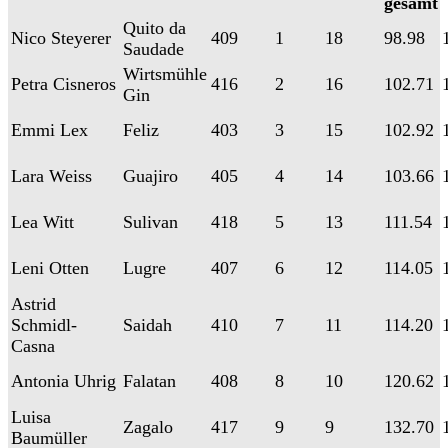
gesamt
Quito da
Nico Steyerer
409
1
18
98.98
Saudade
Wirtsmühle
Petra Cisneros
416
2
16
102.71
Gin
Emmi Lex
Feliz
403
3
15
102.92
Lara Weiss
Guajiro
405
4
14
103.66
Lea Witt
Sulivan
418
5
13
111.54
Leni Otten
Lugre
407
6
12
114.05
Astrid
Schmidl-
Saidah
410
7
11
114.20
Casna
Antonia Uhrig
Falatan
408
8
10
120.62
Luisa
Zagalo
417
9
9
132.70
Baumüller