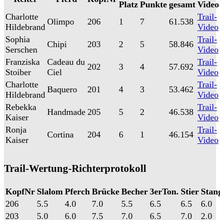
Platz
Punkte
gesamt
Video
Charlotte
Trail-
Olimpo
206
1
7
61.538
Hildebrand
Video
Sophia
Trail-
Chipi
203
2
5
58.846
Serschen
Video
Franziska
Cadeau du
Trail-
202
3
4
57.692
Stoiber
Ciel
Video
Charlotte
Trail-
Baquero
201
4
3
53.462
Hildebrand
Video
Rebekka
Trail-
Handmade
205
5
2
46.538
Kaiser
Video
Ronja
Trail-
Cortina
204
6
1
46.154
Kaiser
Video
Trail-Wertung-Richterprotokoll
KopfNr
Slalom
Pferch
Brücke
Becher
3erTon.
Stier
Stan
206
5.5
4.0
7.0
5.5
6.5
6.5
6.0
203
5.0
6.0
7.5
7.0
6.5
7.0
2.0