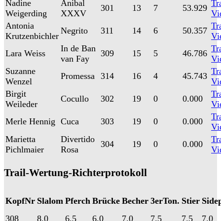
Nadine
Anibal
Tra
301
13
7
53.929
Weigerding
XXXV
Vi
Antonia
Tra
Negrito
311
14
6
50.357
Krutzenbichler
Vi
In de Ban
Tra
Lara Weiss
309
15
5
46.786
van Fay
Vi
Suzanne
Tra
Promessa
314
16
4
45.743
Wenzel
Vi
Birgit
Tra
Cocullo
302
19
0
0.000
Weileder
Vi
Tra
Merle Hennig
Cuca
303
19
0
0.000
Vi
Marietta
Divertido
Tra
304
19
0
0.000
Pichlmaier
Rosa
Vi
Trail-Wertung-Richterprotokoll
KopfNr
Slalom
Pferch
Brücke
Becher
3erTon.
Stier
Side
308
8.0
6.5
6.0
7.0
7.5
7.5
7.0