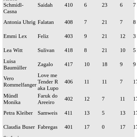
Schmidl-
Saidah
410
6
23
6
7
Casna
Antonia Uhrig
Falatan
408
7
21
7
8
Emmi Lex
Feliz
403
9
21
12
3
Lea Witt
Sulivan
418
8
21
10
5
Luisa
Zagalo
417
10
18
9
9
Baumüller
Love me
Vero
Tender R
406
11
11
7
1
Rommelfanger
aka Lupo
Mündl
Faruk do
402
12
7
11
1
Monika
Areeiro
Petra Kleiber
Samweis
411
13
5
13
1
Claudia Buser
Fabregas
401
17
0
17
1