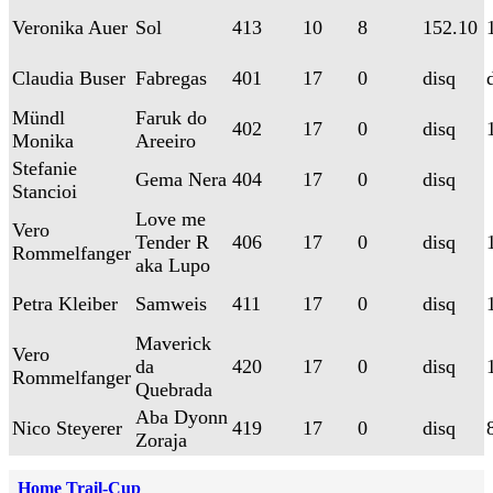
Veronika Auer
Sol
413
10
8
152.10
Claudia Buser
Fabregas
401
17
0
disq
Mündl
Faruk do
402
17
0
disq
Monika
Areeiro
Stefanie
Gema Nera
404
17
0
disq
Stancioi
Love me
Vero
Tender R
406
17
0
disq
Rommelfanger
aka Lupo
Petra Kleiber
Samweis
411
17
0
disq
Maverick
Vero
da
420
17
0
disq
Rommelfanger
Quebrada
Aba Dyonn
Nico Steyerer
419
17
0
disq
Zoraja
Home Trail-Cup