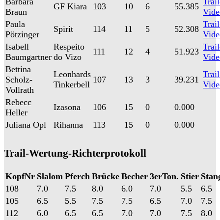
Barbara
Trail
GF Kiara
103
10
6
55.385
Braun
Vide
Paula
Trail
Spirit
114
11
5
52.308
Pötzinger
Vide
Isabell
Respeito
Trail
111
12
4
51.923
Baumgartner
do Vizo
Vide
Bettina
Leonhards
Trail
Scholz-
107
13
3
39.231
Tinkerbell
Vide
Vollrath
Rebecc
Izasona
106
15
0
0.000
Heller
Juliana Opl
Rihanna
113
15
0
0.000
Trail-Wertung-Richterprotokoll
KopfNr
Slalom
Pferch
Brücke
Becher
3erTon.
Stier
Stan
108
7.0
7.5
8.0
6.0
7.0
5.5
6.5
105
6.5
5.5
7.5
7.5
6.5
7.0
7.5
112
6.0
6.5
6.5
7.0
7.0
7.5
8.0