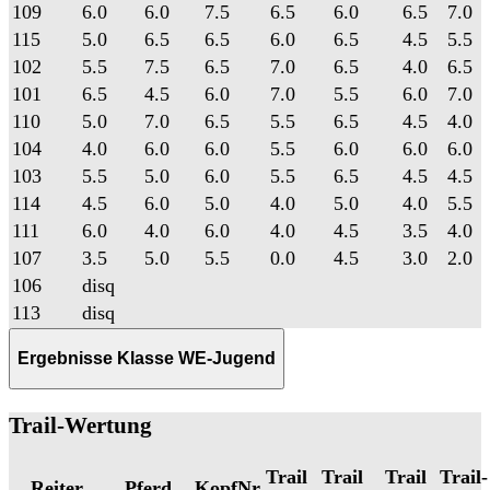
109
6.0
6.0
7.5
6.5
6.0
6.5
7.0
115
5.0
6.5
6.5
6.0
6.5
4.5
5.5
102
5.5
7.5
6.5
7.0
6.5
4.0
6.5
101
6.5
4.5
6.0
7.0
5.5
6.0
7.0
110
5.0
7.0
6.5
5.5
6.5
4.5
4.0
104
4.0
6.0
6.0
5.5
6.0
6.0
6.0
103
5.5
5.0
6.0
5.5
6.5
4.5
4.5
114
4.5
6.0
5.0
4.0
5.0
4.0
5.5
111
6.0
4.0
6.0
4.0
4.5
3.5
4.0
107
3.5
5.0
5.5
0.0
4.5
3.0
2.0
106
disq
113
disq
Ergebnisse Klasse WE-Jugend
Trail-Wertung
Trail
Trail
Trail
Trail-
Reiter
Pferd
KopfNr