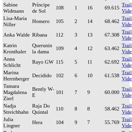
Sabine
Príncipe
Trail
108
1
16
69.615
Widmann
de Sol
Vide
Lisa-Maria
Trail
Homero
105
2
14
68.462
Niller
Vide
Trail
Anka Walde
Ribana
112
3
13
67.308
Vide
Katrin
Querunin
Trail
109
4
12
63.462
Kronthaler
la dama
Vide
Anna
Trail
Rayo GW
115
5
11
62.692
Schlicht
Vide
Marina
Trail
Decidido
102
6
10
61.538
Herrnberger
Vide
Tamara
Bently W-
Trail
Magdalena
101
7
9
60.000
E
Vide
Zierl
Nadja
Raja Do
Trail
110
8
8
58.462
Streichhahn
Quintal
Vide
Julia
Trail
Hera
104
9
7
55.769
Lingner
Vide