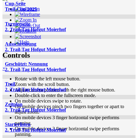
Cup-Seite
Trail-Cup 2025
Turnierseite
2. Trail-Tag Hofgut Moierhof
Ausschreibung
2. Trail-Tag Hofgut Moierhof
Controls
Geschützt: Nennung
×
2. Trail-Tag Hofgut Moierhof
Rotate with the left mouse button.
Trail
Zoom with the scroll button.
2. Trail-Tag Hofgut Moierhof
Adjust camera position with the right mouse button.
Double-click to enter the fullscreen mode.
On mobile devices swipe to rotate.
Zeitplan
On mobile devices pinch two fingers together or apart to
2. Trail-Tag Hofgut Moierhof
adjust zoom.
On mobile devices 3 finger horizontal swipe performs
panning.
Starterlisten
On mobile devices 3 finger horizontal swipe performs
2. Trail-Tag Hofgut Moierhof
panning.