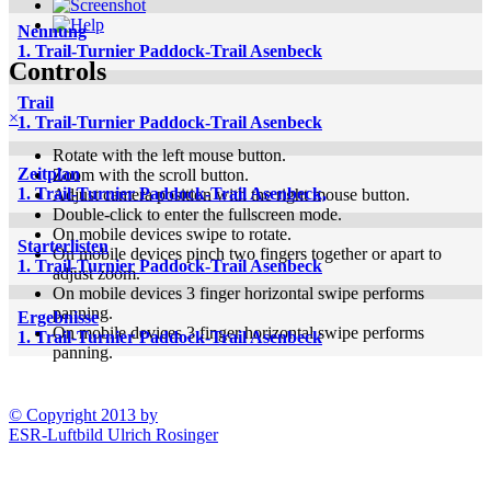
Nennung
1. Trail-Turnier Paddock-Trail Asenbeck
Controls
Trail
×
1. Trail-Turnier Paddock-Trail Asenbeck
Rotate with the left mouse button.
Zeitplan
Zoom with the scroll button.
1. Trail-Turnier Paddock-Trail Asenbeck,
Adjust camera position with the right mouse button.
Double-click to enter the fullscreen mode.
On mobile devices swipe to rotate.
Starterlisten
On mobile devices pinch two fingers together or apart to
1. Trail-Turnier Paddock-Trail Asenbeck
adjust zoom.
On mobile devices 3 finger horizontal swipe performs
panning.
Ergebnisse
On mobile devices 3 finger horizontal swipe performs
1. Trail-Turnier Paddock-Trail Asenbeck
panning.
© Copyright 2013 by
ESR-Luftbild Ulrich Rosinger